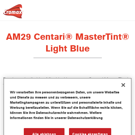
AM29 Centari® MasterTint®
Light Blue
Das lösemittelhaltige Mischlackkonzentrat Centari MasterTint ist
Teil des Centari Decklack- und Basislack-Systems.
Wir verarbeiten Ihre personenbezogenen Daten, um unsere Websites
und Dienste zu messen und zu verbessern, unsere
Produktmerkmale
Marketingkampagnen zu unterstützen und personalisierte Inhalte und
Unverwechselbares, Vielseitiges und einfach zu
Werbung bereitzustellen. Wenn Sie auf die Schaltfläche rechts klicken,
können Sie Ihre Datenschutzrechte wahrnehmen. Weitere
handhabenes Reparaturlacksystem.
Informationen finden Sie in unserer Datenschutzerklärung
Ein Mischbanksystem liefert alle lösemittelbasierenden
Lackqualitäten-medium - und high Solid Decklacke und
Basislacke.
Alle ablehnen
Cookies akzeptieren