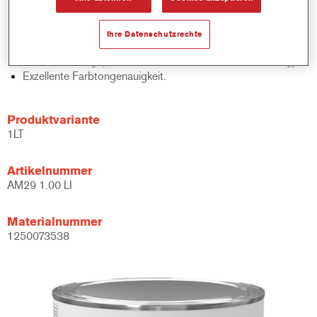
Schnelle Bestandskontrolle.
Schnelle Materialverwaltung.
Ihre Datenschutzrechte
Spart Lagerplatz.
Basierend auf geprüfter konzentrierter Cromax Technology.
Exzellente Farbtongenauigkeit.
Produktvariante
1LT
Artikelnummer
AM29 1.00 LI
Materialnummer
1250073538