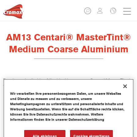
AM13 Centari® MasterTint®
Medium Coarse Aluminium
Das lösemittelhaltige Mischlackkonzentrat Centari MasterTint ist
Teil des Centari Decklack- und Basislack-Systems.
Wir verarbeiten Ihre personenbezogenen Daten, um unsere Websites
und Dienste zu messen und zu verbessern, unsere
Produktmerkmale
Marketingkampagnen zu unterstützen und personalisierte Inhalte und
Unverwechselbares, Vielseitiges und einfach zu
Werbung bereitzustellen. Wenn Sie auf die Schaltfläche rechts klicken,
können Sie Ihre Datenschutzrechte wahrnehmen. Weitere
handhabenes Reparaturlacksystem.
Informationen finden Sie in unserer Datenschutzerklärung
Ein Mischbanksystem liefert alle lösemittelbasierenden
Lackqualitäten-medium - und high Solid Decklacke und
Basislacke.
Alle ablehnen
Cookies akzeptieren