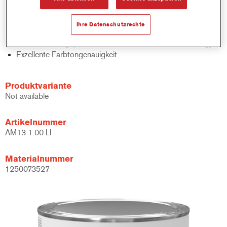
Schnelle Bestandskontrolle.
Schnelle Materialverwaltung.
Ihre Datenschutzrechte
Spart Lagerplatz.
Basierend auf geprüfter konzentrierter Cromax Technology.
Exzellente Farbtongenauigkeit.
Produktvariante
Not available
Artikelnummer
AM13 1.00 LI
Materialnummer
1250073527