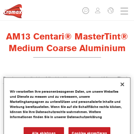
AM13 Centari® MasterTint®
Medium Coarse Aluminium
Das lösemittelhaltige Mischlackkonzentrat Centari MasterTint ist
Teil des Centari Decklack- und Basislack-Systems.
Wir verarbeiten Ihre personenbezogenen Daten, um unsere Websites
und Dienste zu messen und zu verbessern, unsere
Produktmerkmale
Marketingkampagnen zu unterstützen und personalisierte Inhalte und
Unverwechselbares, Vielseitiges und einfach zu
Werbung bereitzustellen. Wenn Sie auf die Schaltfläche rechts klicken,
können Sie Ihre Datenschutzrechte wahrnehmen. Weitere
handhabenes Reparaturlacksystem.
Informationen finden Sie in unserer Datenschutzerklärung
Ein Mischbanksystem liefert alle lösemittelbasierenden
Lackqualitäten-medium - und high Solid Decklacke und
Basislacke.
Alle ablehnen
Cookies akzeptieren