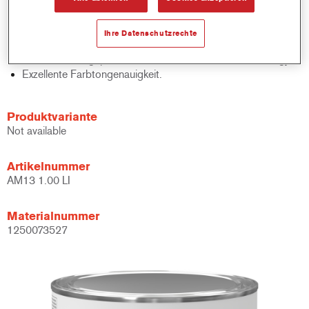
Schnelle Bestandskontrolle.
Schnelle Materialverwaltung.
Ihre Datenschutzrechte
Spart Lagerplatz.
Basierend auf geprüfter konzentrierter Cromax Technology.
Exzellente Farbtongenauigkeit.
Produktvariante
Not available
Artikelnummer
AM13 1.00 LI
Materialnummer
1250073527