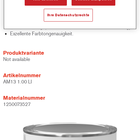
Schnelle Bestandskontrolle.
Schnelle Materialverwaltung.
Ihre Datenschutzrechte
Spart Lagerplatz.
Basierend auf geprüfter konzentrierter Cromax Technology.
Exzellente Farbtongenauigkeit.
Produktvariante
Not available
Artikelnummer
AM13 1.00 LI
Materialnummer
1250073527