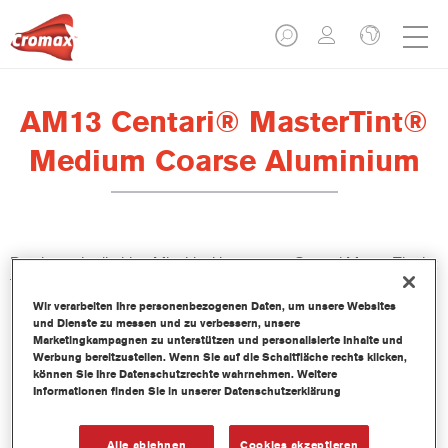
AM13 Centari® MasterTint®
Medium Coarse Aluminium
Das lösemittelhaltige Mischlackkonzentrat Centari MasterTint ist
Teil des Centari Decklack- und Basislack-Systems.
Wir verarbeiten Ihre personenbezogenen Daten, um unsere Websites
und Dienste zu messen und zu verbessern, unsere
Produktmerkmale
Marketingkampagnen zu unterstützen und personalisierte Inhalte und
Unverwechselbares, Vielseitiges und einfach zu
Werbung bereitzustellen. Wenn Sie auf die Schaltfläche rechts klicken,
können Sie Ihre Datenschutzrechte wahrnehmen. Weitere
handhabenes Reparaturlacksystem.
Informationen finden Sie in unserer Datenschutzerklärung
Ein Mischbanksystem liefert alle lösemittelbasierenden
Lackqualitäten-medium - und high Solid Decklacke und
Basislacke.
Alle ablehnen
Cookies akzeptieren