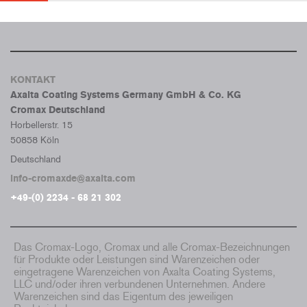
KONTAKT
Axalta Coating Systems Germany GmbH & Co. KG
Cromax Deutschland
Horbellerstr. 15
50858 Köln
Deutschland
info-cromaxde@axalta.com
+49-(0) 2234 - 68 21 302
Das Cromax-Logo, Cromax und alle Cromax-Bezeichnungen
für Produkte oder Leistungen sind Warenzeichen oder
eingetragene Warenzeichen von Axalta Coating Systems,
LLC und/oder ihren verbundenen Unternehmen. Andere
Warenzeichen sind das Eigentum des jeweiligen