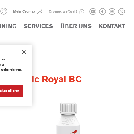
Mein Cromax
Cromax weltweit
INING
SERVICES
ÜBER UNS
KONTAKT
d zu
ung
te wahrnehmen.
Majestic Royal BC
akzeptieren