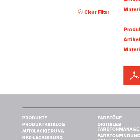
Mater
Clear Filter
Produk
Artik
Mater
PRODUKTE
FARBTÖNE
PRODUKTKATALOG
DIGITALES
FARBTONMANAGE
AUTOLACKIERUNG
FARBTONFINDUN
NFZ-LACKIERUNG