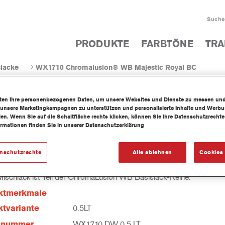
Suche
PRODUKTE
FARBTÖNE
TRA
slacke
WX1710 Chromalusion® WB Majestic Royal BC
iten Ihre personenbezogenen Daten, um unsere Websites und Dienste zu messen un
 unsere Marketingkampagnen zu unterstützen und personalisierte Inhalte und Werb
llen. Wenn Sie auf die Schaltfläche rechts klicken, können Sie Ihre Datenschutzrech
ormationen finden Sie in unserer Datenschutzerklärung
WX1710 Chromalusion® WB 
enschutzrechte
Alle ablehnen
Cookies 
Mischlack ist Teil der ChromaLusion WB Basislack-Reihe.
ktmerkmale
tvariante
0.5LT
elnummer
WX1710 DW 0.5 LT