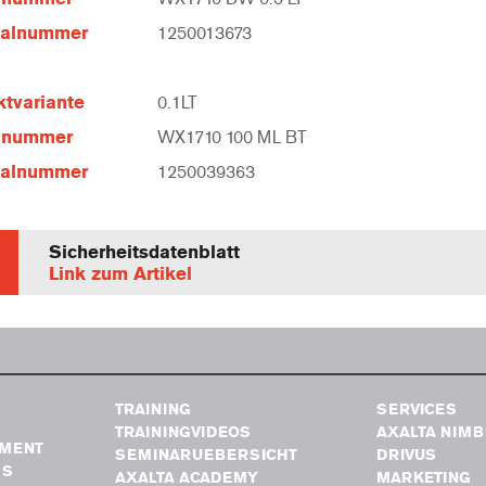
ialnummer
1250013673
tvariante
0.1LT
elnummer
WX1710 100 ML BT
ialnummer
1250039363
Sicherheitsdatenblatt
Link zum Artikel
TRAINING
SERVICES
TRAININGVIDEOS
AXALTA NIM
MENT
SEMINARUEBERSICHT
DRIVUS
GS
AXALTA ACADEMY
MARKETING