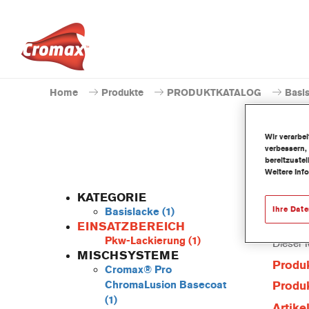
Home
Produkte
PRODUKTKATALOG
Basi
Wir verarbe
verbessern,
bereitzuste
Weitere Inf
KATEGORIE
Ihre Dat
Basislacke
(1)
EINSATZBEREICH
Pkw-Lackierung
(1)
Dieser 
MISCHSYSTEME
Produ
Cromax® Pro
ChromaLusion Basecoat
Produk
(1)
Artik