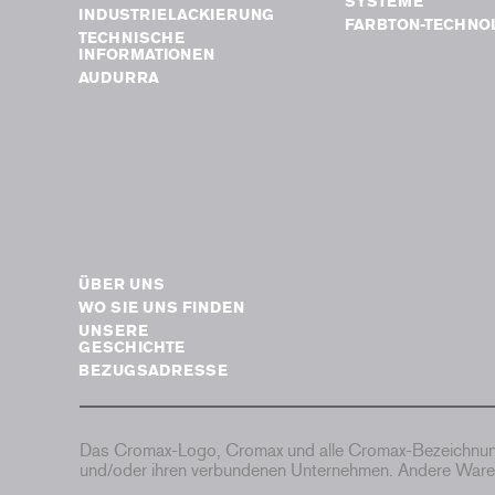
SYSTEME
INDUSTRIELACKIERUNG
FARBTON-TECHNO
TECHNISCHE
INFORMATIONEN
AUDURRA
ÜBER UNS
WO SIE UNS FINDEN
UNSERE
GESCHICHTE
BEZUGSADRESSE
Das Cromax-Logo, Cromax und alle Cromax-Bezeichnung
und/oder ihren verbundenen Unternehmen. Andere Waren