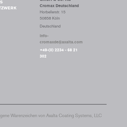
Tumb
S
Cromax Deutschland
ETZWERK
Horbellerstr. 15
50858 Köln
Deutschland
info-
cromaxde@axalta.com
+49-(0) 2234 - 68 21
302
agene Warenzeichen von Axalta Coating Systems, LLC