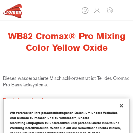
WB82 Cromax® Pro Mixing
Color Yellow Oxide
Dieses wasserbasierte Mischlackkonzentrat ist Teil des Cromax
Pro Basislacksystems.
Produktmerkmale
Ausgezeichnete Ergiebigkeit mit außergewöhnlich genauer
Farbtonangleichung.
Wir verarbeiten Ihre personenbezogenen Daten, um unsere Websites
und Dienste zu messen und zu verbessern, unsere
Schnelle und sparsame Anwendung trägt zur Steigerung
Marketingkampagnen zu unterstützen und personalisierte Inhalte und
des Durchsatz und der Produktivität bei.
Werbung bereitzustellen. Wenn Sie auf die Schaltfläche rechts klicken,
Teil eines zweckbestimmten und umfangreichen Systems an