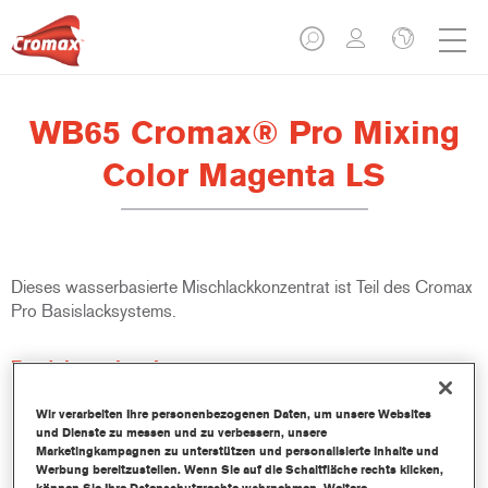
WB65 Cromax® Pro Mixing
Color Magenta LS
Dieses wasserbasierte Mischlackkonzentrat ist Teil des Cromax
Pro Basislacksystems.
Produktmerkmale
Ausgezeichnete Ergiebigkeit mit außergewöhnlich genauer
Farbtonangleichung.
Wir verarbeiten Ihre personenbezogenen Daten, um unsere Websites
und Dienste zu messen und zu verbessern, unsere
Schnelle und sparsame Anwendung trägt zur Steigerung
Marketingkampagnen zu unterstützen und personalisierte Inhalte und
des Durchsatz und der Produktivität bei.
Werbung bereitzustellen. Wenn Sie auf die Schaltfläche rechts klicken,
Teil eines zweckbestimmten und umfangreichen Systems an