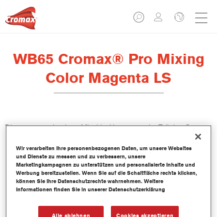
WB65 Cromax® Pro Mixing
Color Magenta LS
Dieses wasserbasierte Mischlackkonzentrat ist Teil des Cromax
Pro Basislacksystems.
Wir verarbeiten Ihre personenbezogenen Daten, um unsere Websites
und Dienste zu messen und zu verbessern, unsere
Produktmerkmale
Marketingkampagnen zu unterstützen und personalisierte Inhalte und
Ausgezeichnete Ergiebigkeit mit außergewöhnlich genauer
Werbung bereitzustellen. Wenn Sie auf die Schaltfläche rechts klicken,
können Sie Ihre Datenschutzrechte wahrnehmen. Weitere
Farbtonangleichung.
Informationen finden Sie in unserer Datenschutzerklärung
Schnelle und sparsame Anwendung trägt zur Steigerung
des Durchsatz und der Produktivität bei.
Teil eines zweckbestimmten und umfangreichen Systems an
Alle ablehnen
Cookies akzeptieren