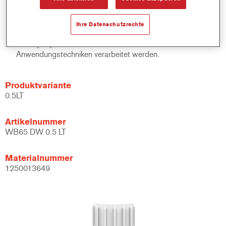
Mischlacken und Bindemitteln.
Bietet ein breites Anwendungsfenster.
Ihre Datenschutzrechte
Flexibel – kann unter verschiedenen klimatischen
Bedingungen und mit unterschiedlichen
Anwendungstechniken verarbeitet werden.
Produktvariante
0.5LT
Artikelnummer
WB65 DW 0.5 LT
Materialnummer
1250013649