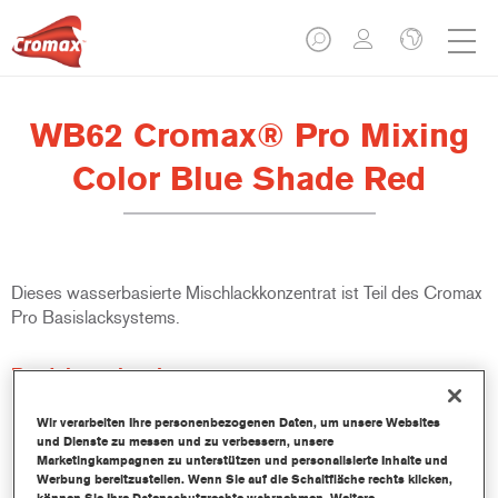
WB62 Cromax® Pro Mixing
Color Blue Shade Red
Dieses wasserbasierte Mischlackkonzentrat ist Teil des Cromax
Pro Basislacksystems.
Produktmerkmale
Ausgezeichnete Ergiebigkeit mit außergewöhnlich genauer
Farbtonangleichung.
Wir verarbeiten Ihre personenbezogenen Daten, um unsere Websites
und Dienste zu messen und zu verbessern, unsere
Schnelle und sparsame Anwendung trägt zur Steigerung
Marketingkampagnen zu unterstützen und personalisierte Inhalte und
des Durchsatz und der Produktivität bei.
Werbung bereitzustellen. Wenn Sie auf die Schaltfläche rechts klicken,
Teil eines zweckbestimmten und umfangreichen Systems an