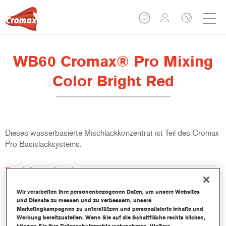
WB60 Cromax® Pro Mixing
Color Bright Red
Dieses wasserbasierte Mischlackkonzentrat ist Teil des Cromax
Pro Basislacksystems.
Produktmerkmale
Ausgezeichnete Ergiebigkeit mit außergewöhnlich genauer
Farbtonangleichung.
Wir verarbeiten Ihre personenbezogenen Daten, um unsere Websites
und Dienste zu messen und zu verbessern, unsere
Schnelle und sparsame Anwendung trägt zur Steigerung
Marketingkampagnen zu unterstützen und personalisierte Inhalte und
des Durchsatz und der Produktivität bei.
Werbung bereitzustellen. Wenn Sie auf die Schaltfläche rechts klicken,
Teil eines zweckbestimmten und umfangreichen Systems an