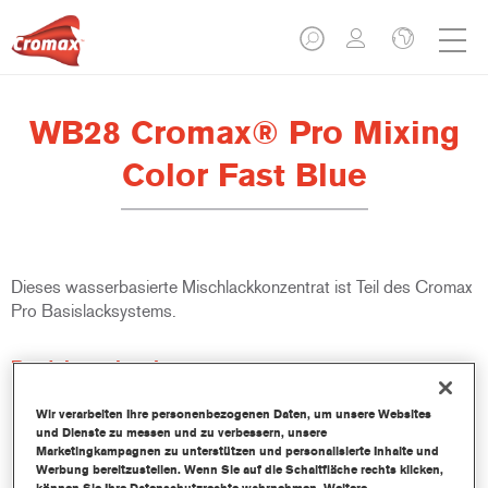
WB28 Cromax® Pro Mixing
Color Fast Blue
Dieses wasserbasierte Mischlackkonzentrat ist Teil des Cromax
Pro Basislacksystems.
Produktmerkmale
Ausgezeichnete Ergiebigkeit mit außergewöhnlich genauer
Farbtonangleichung.
Wir verarbeiten Ihre personenbezogenen Daten, um unsere Websites
und Dienste zu messen und zu verbessern, unsere
Schnelle und sparsame Anwendung trägt zur Steigerung
Marketingkampagnen zu unterstützen und personalisierte Inhalte und
des Durchsatz und der Produktivität bei.
Werbung bereitzustellen. Wenn Sie auf die Schaltfläche rechts klicken,
Teil eines zweckbestimmten und umfangreichen Systems an