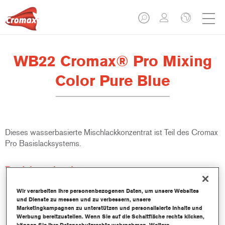
WB22 Cromax® Pro Mixing
Color Pure Blue
Dieses wasserbasierte Mischlackkonzentrat ist Teil des Cromax
Pro Basislacksystems.
Produktmerkmale
Ausgezeichnete Ergiebigkeit mit außergewöhnlich genauer
Farbtonangleichung.
Wir verarbeiten Ihre personenbezogenen Daten, um unsere Websites
und Dienste zu messen und zu verbessern, unsere
Schnelle und sparsame Anwendung trägt zur Steigerung
Marketingkampagnen zu unterstützen und personalisierte Inhalte und
des Durchsatz und der Produktivität bei.
Werbung bereitzustellen. Wenn Sie auf die Schaltfläche rechts klicken,
Teil eines zweckbestimmten und umfangreichen Systems an