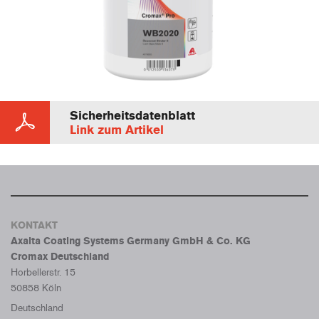
Sicherheitsdatenblatt
Link zum Artikel
KONTAKT
Axalta Coating Systems Germany GmbH & Co. KG
Cromax Deutschland
Horbellerstr. 15
50858 Köln
Deutschland