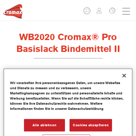
WB2020 Cromax® Pro
Basislack Bindemittel II
Das WB2020 Cromax Pro Basislack Bindemittel II wurde zur
Wir verarbeiten Ihre personenbezogenen Daten, um unsere Websites
Anwendung mit dem Cromax Pro Basislack entwickelt.
und Dienste zu messen und zu verbessern, unsere
Marketingkampagnen zu unterstützen und personalisierte Inhalte und
Werbung bereitzustellen. Wenn Sie auf die Schaltfläche rechts klicken,
Produktmerkmale
können Sie Ihre Datenschutzrechte wahrnehmen. Weitere
Informationen finden Sie in unserer Datenschutzerklärung
Produktvariante
Alle ablehnen
Cookies akzeptieren
1LT