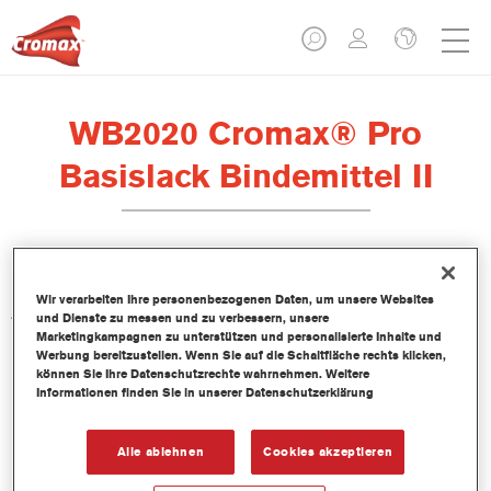
WB2020 Cromax® Pro
Basislack Bindemittel II
Das WB2020 Cromax Pro Basislack Bindemittel II wurde zur
Wir verarbeiten Ihre personenbezogenen Daten, um unsere Websites
Anwendung mit dem Cromax Pro Basislack entwickelt.
und Dienste zu messen und zu verbessern, unsere
Marketingkampagnen zu unterstützen und personalisierte Inhalte und
Werbung bereitzustellen. Wenn Sie auf die Schaltfläche rechts klicken,
Produktmerkmale
können Sie Ihre Datenschutzrechte wahrnehmen. Weitere
Informationen finden Sie in unserer Datenschutzerklärung
Produktvariante
Alle ablehnen
Cookies akzeptieren
1LT