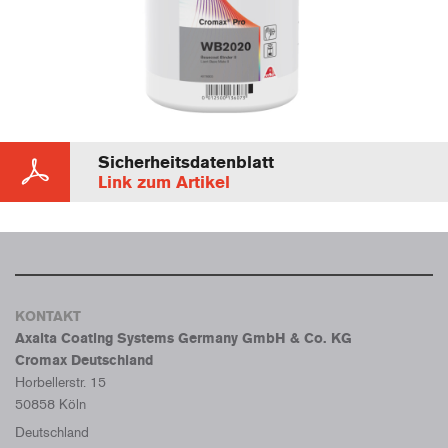
Sicherheitsdatenblatt
Link zum Artikel
KONTAKT
Axalta Coating Systems Germany GmbH & Co. KG
Cromax Deutschland
Horbellerstr. 15
50858 Köln
Deutschland