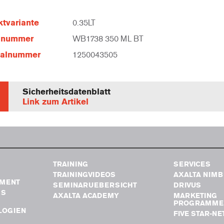
tvariante
0.35LT
elnummer
WB1738 350 ML BT
ialnummer
1250043505
Sicherheitsdatenblatt
Link zum Artikel
TRAINING
SERVICES
TRAININGVIDEOS
AXALTA NIM
MENT
SEMINARUEBERSICHT
DRIVUS
GS
AXALTA ACADEMY
MARKETING
PROGRAMME
LOGIEN
FIVE STAR-N