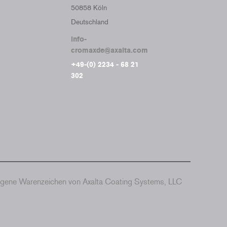
50858 Köln
Deutschland
info-
cromaxde@axalta.com
+49-(0) 2234 - 68 21
302
agene Warenzeichen von Axalta Coating Systems, LLC