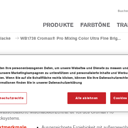
Suche
PRODUKTE
FARBTÖNE
TRA
slacke
WB1738 Cromax® Pro Mixing Color Ultra Fine Brig...
iten Ihre personenbezogenen Daten, um unsere Websites und Dienste zu messen un
WB1738 Cromax® Pro Mixing Co
 unsere Marketingkampagnen zu unterstützen und personalisierte Inhalte und Werb
llen. Wenn Sie auf die Schaltfläche rechts klicken, können Sie Ihre Datenschutzrech
ormationen finden Sie in unserer Datenschutzerklärung
Aluminiu
enschutzrechte
Alle ablehnen
Cookies 
wasserbasierte Mischlackkonzentrat ist Teil des Cromax Pro
cksystems.
ktmerkmale
Ausgezeichnete Ergiebigkeit mit außergewöhn