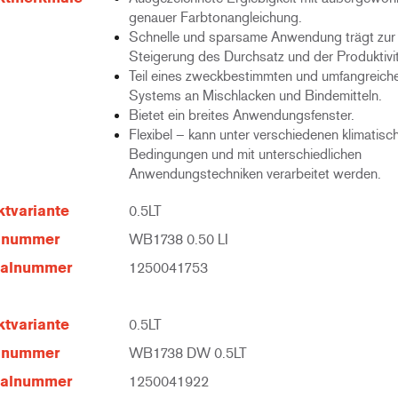
genauer Farbtonangleichung.
Schnelle und sparsame Anwendung trägt zur
Steigerung des Durchsatz und der Produktivit
Teil eines zweckbestimmten und umfangreich
Systems an Mischlacken und Bindemitteln.
Bietet ein breites Anwendungsfenster.
Flexibel – kann unter verschiedenen klimatisc
Bedingungen und mit unterschiedlichen
Anwendungstechniken verarbeitet werden.
tvariante
0.5LT
elnummer
WB1738 0.50 LI
ialnummer
1250041753
tvariante
0.5LT
elnummer
WB1738 DW 0.5LT
ialnummer
1250041922