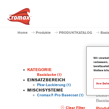
Home
Produkte
PRODUKTKATALOG
Basi
Wir verarbe
verbessern,
bereitzuste
KATEGORIE
Weitere Inf
Basislacke
(1)
EINSATZBEREICH
Ihre Dat
Pkw-Lackierung
(1)
MISCHSYSTEME
Cromax® Pro Basecoat
(1)
Dieses 
Basisla
Clear Filter
Produ