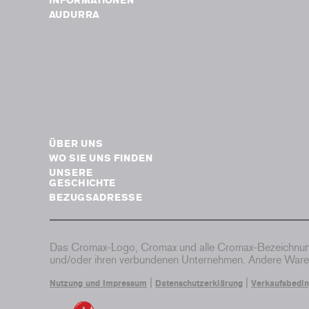
INFORMATIONEN
AUDURRA
ÜBER UNS
WO SIE UNS FINDEN
UNSERE
GESCHICHTE
BEZUGSADRESSE
Das Cromax-Logo, Cromax und alle Cromax-Bezeichnung
und/oder ihren verbundenen Unternehmen. Andere Waren
|
|
Nutzung und Impressum
Datenschutzerklärung
Verkaufsbedi