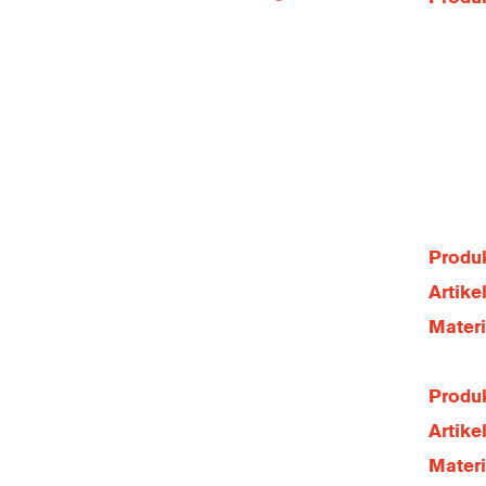
Produk
Artik
Mater
Produk
Artik
Mater