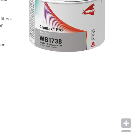
ät bei.
en
hen