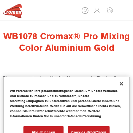
WB1078 Cromax® Pro Mixing
Color Aluminium Gold
Dieses wasserbasierte Mischlackkonzentrat ist Teil des Cromax
Pro Basislacksystems.
Wir verarbeiten Ihre personenbezogenen Daten, um unsere Websites
und Dienste zu messen und zu verbessern, unsere
Produktmerkmale
Marketingkampagnen zu unterstützen und personalisierte Inhalte und
Ausgezeichnete Ergiebigkeit mit außergewöhnlich genauer
Werbung bereitzustellen. Wenn Sie auf die Schaltfläche rechts klicken,
können Sie Ihre Datenschutzrechte wahrnehmen. Weitere
Farbtonangleichung.
Informationen finden Sie in unserer Datenschutzerklärung
Schnelle und sparsame Anwendung trägt zur Steigerung
des Durchsatz und der Produktivität bei.
Teil eines zweckbestimmten und umfangreichen Systems an
Alle ablehnen
Cookies akzeptieren