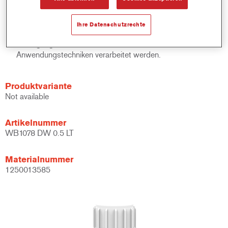
Mischlacken und Bindemitteln.
Bietet ein breites Anwendungsfenster.
Ihre Datenschutzrechte
Flexibel – kann unter verschiedenen klimatischen
Bedingungen und mit unterschiedlichen
Anwendungstechniken verarbeitet werden.
Produktvariante
Not available
Artikelnummer
WB1078 DW 0.5 LT
Materialnummer
1250013585