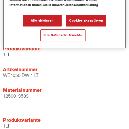
können Sie Ihre Datenschutzrechte wahrnehmen. Weitere
Mischlacken und Bindemitteln.
Informationen finden Sie in unserer Datenschutzerklärung
Bietet ein breites Anwendungsfenster.
Flexibel – kann unter verschiedenen klimatischen
Alle ablehnen
Cookies akzeptieren
Bedingungen und mit unterschiedlichen
Anwendungstechniken verarbeitet werden.
Ihre Datenschutzrechte
Produktvariante
1LT
Artikelnummer
WB1050 DW 1 LT
Materialnummer
1250013583
Produktvariante
1LT