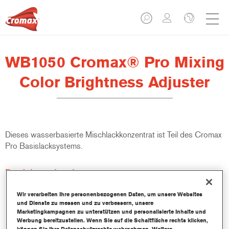
WB1050 Cromax® Pro Mixing
Color Brightness Adjuster
Dieses wasserbasierte Mischlackkonzentrat ist Teil des Cromax
Pro Basislacksystems.
Produktmerkmale
Ausgezeichnete Ergiebigkeit mit außergewöhnlich genauer
Farbtonangleichung.
Wir verarbeiten Ihre personenbezogenen Daten, um unsere Websites
und Dienste zu messen und zu verbessern, unsere
Schnelle und sparsame Anwendung trägt zur Steigerung
Marketingkampagnen zu unterstützen und personalisierte Inhalte und
des Durchsatz und der Produktivität bei.
Werbung bereitzustellen. Wenn Sie auf die Schaltfläche rechts klicken,
Teil eines zweckbestimmten und umfangreichen Systems an