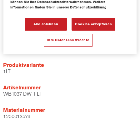
können Sie Ihre Datenschutzrechte wahrnehmen. Weitere
des Durchsatz und der Produktivität bei.
Informationen finden Sie in unserer Datenschutzerklärung
Teil eines zweckbestimmten und umfangreichen Systems an
Mischlacken und Bindemitteln.
Alle ablehnen
Cookies akzeptieren
Bietet ein breites Anwendungsfenster.
Flexibel – kann unter verschiedenen klimatischen
Bedingungen und mit unterschiedlichen
Ihre Datenschutzrechte
Anwendungstechniken verarbeitet werden.
Produktvariante
1LT
Artikelnummer
WB1037 DW 1 LT
Materialnummer
1250013579