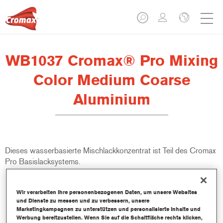
WB1037 Cromax® Pro Mixing
Color Medium Coarse
Aluminium
Dieses wasserbasierte Mischlackkonzentrat ist Teil des Cromax
Pro Basislacksystems.
Produktmerkmale
Wir verarbeiten Ihre personenbezogenen Daten, um unsere Websites
Ausgezeichnete Ergiebigkeit mit außergewöhnlich genauer
und Dienste zu messen und zu verbessern, unsere
Farbtonangleichung.
Marketingkampagnen zu unterstützen und personalisierte Inhalte und
Werbung bereitzustellen. Wenn Sie auf die Schaltfläche rechts klicken,
Schnelle und sparsame Anwendung trägt zur Steigerung