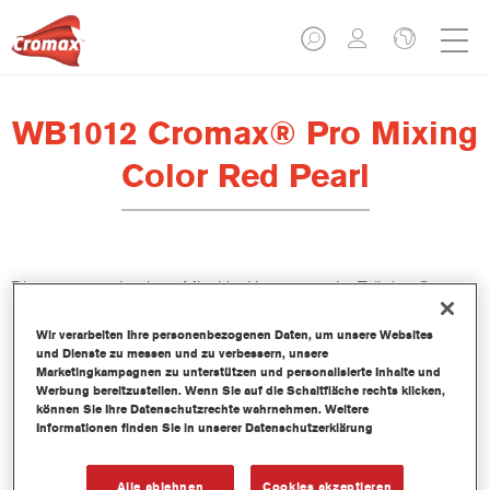
WB1012 Cromax® Pro Mixing
Color Red Pearl
Dieses wasserbasierte Mischlackkonzentrat ist Teil des Cromax
Pro Basislacksystems.
Wir verarbeiten Ihre personenbezogenen Daten, um unsere Websites
und Dienste zu messen und zu verbessern, unsere
Produktmerkmale
Marketingkampagnen zu unterstützen und personalisierte Inhalte und
Ausgezeichnete Ergiebigkeit mit außergewöhnlich genauer
Werbung bereitzustellen. Wenn Sie auf die Schaltfläche rechts klicken,
können Sie Ihre Datenschutzrechte wahrnehmen. Weitere
Farbtonangleichung.
Informationen finden Sie in unserer Datenschutzerklärung
Schnelle und sparsame Anwendung trägt zur Steigerung
des Durchsatz und der Produktivität bei.
Teil eines zweckbestimmten und umfangreichen Systems an
Alle ablehnen
Cookies akzeptieren