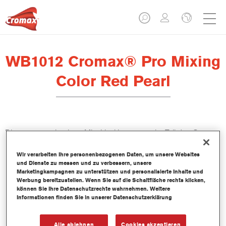
WB1012 Cromax® Pro Mixing
Color Red Pearl
Dieses wasserbasierte Mischlackkonzentrat ist Teil des Cromax
Pro Basislacksystems.
Wir verarbeiten Ihre personenbezogenen Daten, um unsere Websites
und Dienste zu messen und zu verbessern, unsere
Produktmerkmale
Marketingkampagnen zu unterstützen und personalisierte Inhalte und
Ausgezeichnete Ergiebigkeit mit außergewöhnlich genauer
Werbung bereitzustellen. Wenn Sie auf die Schaltfläche rechts klicken,
können Sie Ihre Datenschutzrechte wahrnehmen. Weitere
Farbtonangleichung.
Informationen finden Sie in unserer Datenschutzerklärung
Schnelle und sparsame Anwendung trägt zur Steigerung
des Durchsatz und der Produktivität bei.
Teil eines zweckbestimmten und umfangreichen Systems an
Alle ablehnen
Cookies akzeptieren