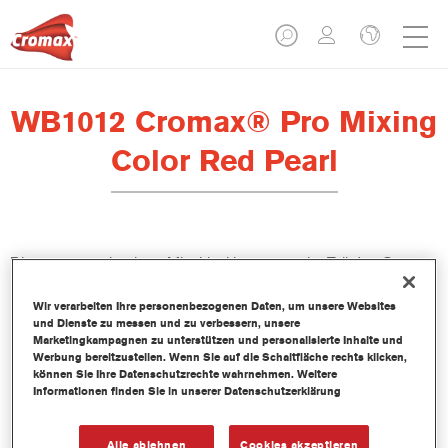
WB1012 Cromax® Pro Mixing
Color Red Pearl
Dieses wasserbasierte Mischlackkonzentrat ist Teil des Cromax
Pro Basislacksystems.
Wir verarbeiten Ihre personenbezogenen Daten, um unsere Websites
und Dienste zu messen und zu verbessern, unsere
Produktmerkmale
Marketingkampagnen zu unterstützen und personalisierte Inhalte und
Ausgezeichnete Ergiebigkeit mit außergewöhnlich genauer
Werbung bereitzustellen. Wenn Sie auf die Schaltfläche rechts klicken,
können Sie Ihre Datenschutzrechte wahrnehmen. Weitere
Farbtonangleichung.
Informationen finden Sie in unserer Datenschutzerklärung
Schnelle und sparsame Anwendung trägt zur Steigerung
des Durchsatz und der Produktivität bei.
Teil eines zweckbestimmten und umfangreichen Systems an
Alle ablehnen
Cookies akzeptieren