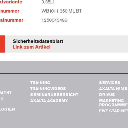
tvariante
0.35LT
elnummer
WB1011 350 ML BT
ialnummer
1250043496
Sicherheitsdatenblatt
Link zum Artikel
TRAINING
SERVICES
TRAININGVIDEOS
AXALTA NIM
MENT
SEMINARUEBERSICHT
DRIVUS
GS
AXALTA ACADEMY
MARKETING
PROGRAMME
LOGIEN
FIVE STAR-N