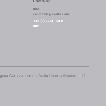
Deutschland
info-
cromaxde@axalta.com
+49-(0) 2234 - 68 21
302
agene Warenzeichen von Axalta Coating Systems, LLC