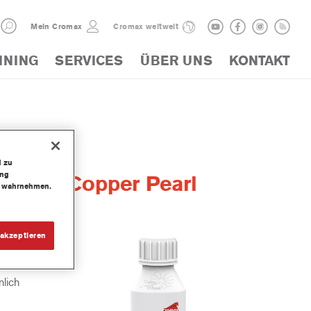
Mein Cromax
Cromax weltweit
INING
SERVICES
ÜBER UNS
KONTAKT
d zu
ung
Color Copper Pearl
te wahrnehmen.
akzeptieren
lich