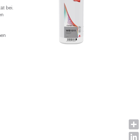
ät bei.
en
hen
Shar