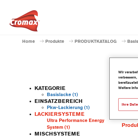
Home
Produkte
PRODUKTKATALOG
Basi
Wir verarbe
verbessern,
bereitzuste
KATEGORIE
Weitere Inf
Basislacke
(1)
EINSATZBEREICH
Ihre Dat
Pkw-Lackierung
(1)
Dieses 
LACKIERSYSTEME
Basisla
Ultra Performance Energy
Produ
System
(1)
MISCHSYSTEME