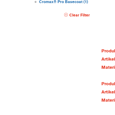
Cromax® Pro Basecoat
(1)
Clear Filter
Produk
Artik
Mater
Produk
Artik
Mater