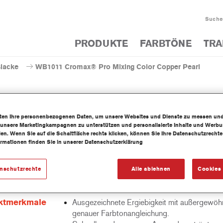
Suche
PRODUKTE
FARBTÖNE
TRA
slacke
WB1011 Cromax® Pro Mixing Color Copper Pearl
iten Ihre personenbezogenen Daten, um unsere Websites und Dienste zu messen un
 unsere Marketingkampagnen zu unterstützen und personalisierte Inhalte und Werb
WB1011 Cromax® Pro Mixing 
llen. Wenn Sie auf die Schaltfläche rechts klicken, können Sie Ihre Datenschutzrech
ormationen finden Sie in unserer Datenschutzerklärung
enschutzrechte
Alle ablehnen
Cookies 
wasserbasierte Mischlackkonzentrat ist Teil des Cromax Pro
cksystems.
ktmerkmale
Ausgezeichnete Ergiebigkeit mit außergewöhn
genauer Farbtonangleichung.