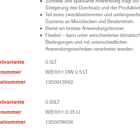
Schnelle und sparsame Anwendung trägt zur
Steigerung des Durchsatz und der Produktivit
Teil eines zweckbestimmten und umfangreich
Systems an Mischlacken und Bindemitteln.
Bietet ein breites Anwendungsfenster.
Flexibel – kann unter verschiedenen klimatisc
Bedingungen und mit unterschiedlichen
Anwendungstechniken verarbeitet werden.
tvariante
0.5LT
elnummer
WB1011 DW 0.5 LT
ialnummer
1250013562
tvariante
0.25LT
elnummer
WB1011 0.25 LI
ialnummer
1250078628