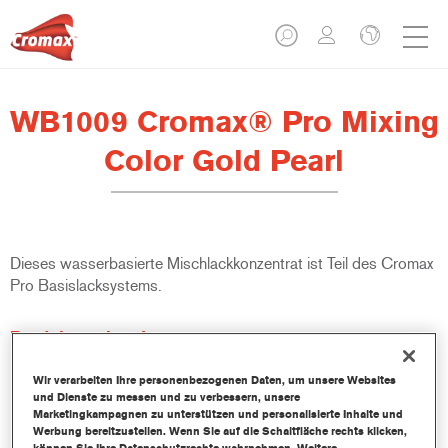
WB1009 Cromax® Pro Mixing
Color Gold Pearl
Dieses wasserbasierte Mischlackkonzentrat ist Teil des Cromax
Pro Basislacksystems.
Produktmerkmale
Ausgezeichnete Ergiebigkeit mit außergewöhnlich genauer
Farbtonangleichung.
Wir verarbeiten Ihre personenbezogenen Daten, um unsere Websites
und Dienste zu messen und zu verbessern, unsere
Schnelle und sparsame Anwendung trägt zur Steigerung
Marketingkampagnen zu unterstützen und personalisierte Inhalte und
des Durchsatz und der Produktivität bei.
Werbung bereitzustellen. Wenn Sie auf die Schaltfläche rechts klicken,
Teil eines zweckbestimmten und umfangreichen Systems an