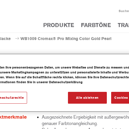
Suche
PRODUKTE
FARBTÖNE
TRA
slacke
WB1009 Cromax® Pro Mixing Color Gold Pearl
iten Ihre personenbezogenen Daten, um unsere Websites und Dienste zu messen un
 unsere Marketingkampagnen zu unterstützen und personalisierte Inhalte und Werb
WB1009 Cromax® Pro Mixing
llen. Wenn Sie auf die Schaltfläche rechts klicken, können Sie Ihre Datenschutzrech
ormationen finden Sie in unserer Datenschutzerklärung
enschutzrechte
Alle ablehnen
Cookies 
wasserbasierte Mischlackkonzentrat ist Teil des Cromax Pro
cksystems.
ktmerkmale
Ausgezeichnete Ergiebigkeit mit außergewöhn
genauer Farbtonangleichung.