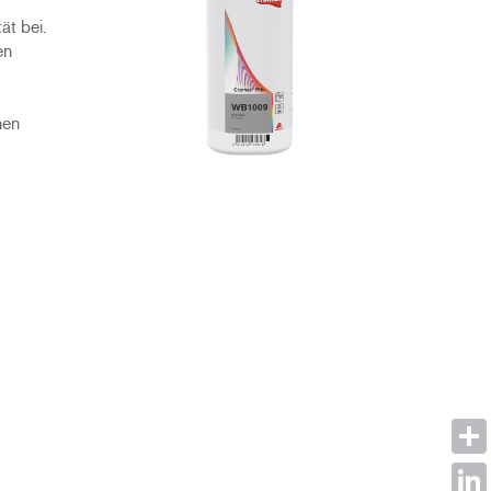
ät bei.
en
hen
Shar