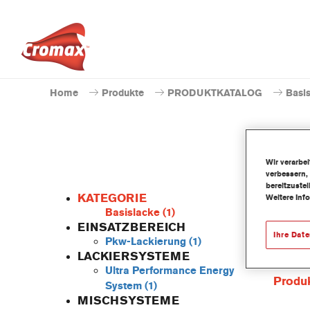
Home
Produkte
PRODUKTKATALOG
Basi
Wir verarbe
verbessern,
bereitzuste
KATEGORIE
Weitere Inf
Basislacke
(1)
EINSATZBEREICH
Ihre Dat
Pkw-Lackierung
(1)
Dieses 
LACKIERSYSTEME
Basisla
Ultra Performance Energy
Produ
System
(1)
MISCHSYSTEME