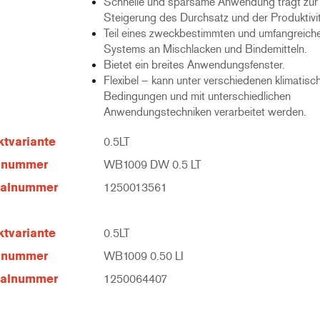
Schnelle und sparsame Anwendung trägt zur
Steigerung des Durchsatz und der Produktivit
Teil eines zweckbestimmten und umfangreich
Systems an Mischlacken und Bindemitteln.
Bietet ein breites Anwendungsfenster.
Flexibel – kann unter verschiedenen klimatisc
Bedingungen und mit unterschiedlichen
Anwendungstechniken verarbeitet werden.
tvariante
0.5LT
elnummer
WB1009 DW 0.5 LT
ialnummer
1250013561
tvariante
0.5LT
elnummer
WB1009 0.50 LI
ialnummer
1250064407