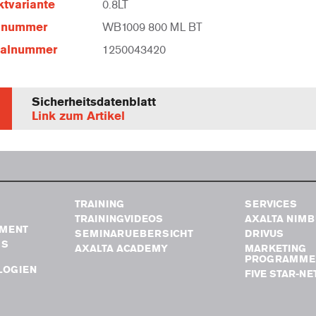
tvariante
0.8LT
elnummer
WB1009 800 ML BT
ialnummer
1250043420
Sicherheitsdatenblatt
Link zum Artikel
TRAINING
SERVICES
TRAININGVIDEOS
AXALTA NIM
MENT
SEMINARUEBERSICHT
DRIVUS
GS
AXALTA ACADEMY
MARKETING
PROGRAMME
LOGIEN
FIVE STAR-N