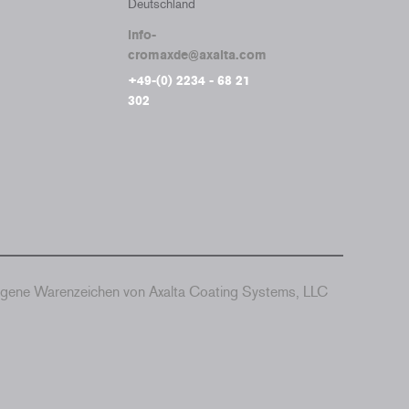
Deutschland
info-
cromaxde@axalta.com
+49-(0) 2234 - 68 21
302
agene Warenzeichen von Axalta Coating Systems, LLC