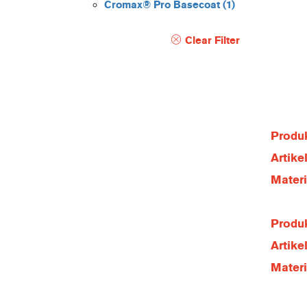
Cromax® Pro Basecoat
(1)
Clear Filter
Produk
Artik
Mater
Produk
Artik
Mater