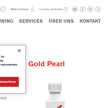
Mein Cromax
Cromax weltweit
INING
SERVICES
ÜBER UNS
KONTAKT
d zu
ung
 Color Gold Pearl
te wahrnehmen.
akzeptieren
lich