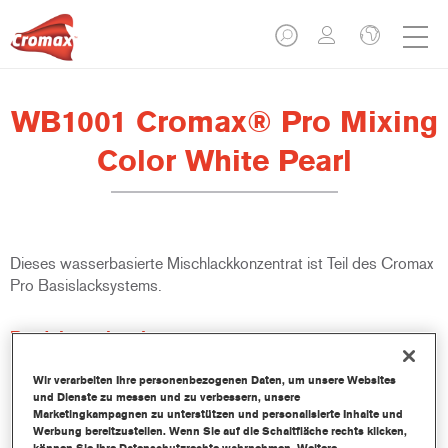
WB1001 Cromax® Pro Mixing
Color White Pearl
Dieses wasserbasierte Mischlackkonzentrat ist Teil des Cromax
Pro Basislacksystems.
Produktmerkmale
Ausgezeichnete Ergiebigkeit mit außergewöhnlich genauer
Farbtonangleichung.
Wir verarbeiten Ihre personenbezogenen Daten, um unsere Websites
und Dienste zu messen und zu verbessern, unsere
Schnelle und sparsame Anwendung trägt zur Steigerung
Marketingkampagnen zu unterstützen und personalisierte Inhalte und
des Durchsatz und der Produktivität bei.
Werbung bereitzustellen. Wenn Sie auf die Schaltfläche rechts klicken,
Teil eines zweckbestimmten und umfangreichen Systems an