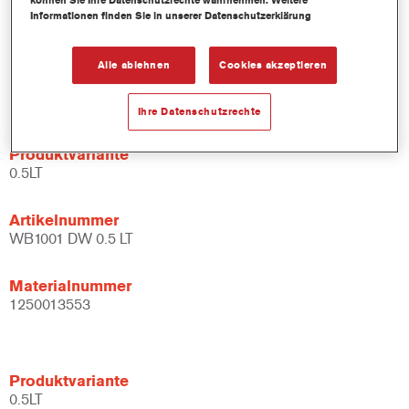
können Sie Ihre Datenschutzrechte wahrnehmen. Weitere
Mischlacken und Bindemitteln.
Informationen finden Sie in unserer Datenschutzerklärung
Bietet ein breites Anwendungsfenster.
Flexibel – kann unter verschiedenen klimatischen
Alle ablehnen
Cookies akzeptieren
Bedingungen und mit unterschiedlichen
Anwendungstechniken verarbeitet werden.
Ihre Datenschutzrechte
Produktvariante
0.5LT
Artikelnummer
WB1001 DW 0.5 LT
Materialnummer
1250013553
Produktvariante
0.5LT