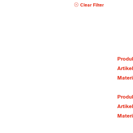
Clear Filter
Produk
Artik
Mater
Produk
Artik
Mater