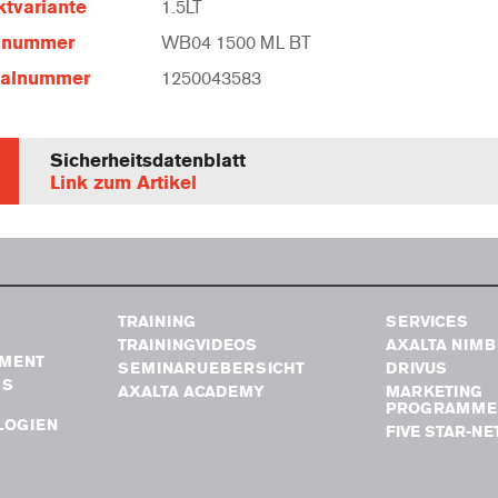
tvariante
1.5LT
elnummer
WB04 1500 ML BT
ialnummer
1250043583
Sicherheitsdatenblatt
Link zum Artikel
TRAINING
SERVICES
TRAININGVIDEOS
AXALTA NIM
MENT
SEMINARUEBERSICHT
DRIVUS
GS
AXALTA ACADEMY
MARKETING
PROGRAMME
LOGIEN
FIVE STAR-N