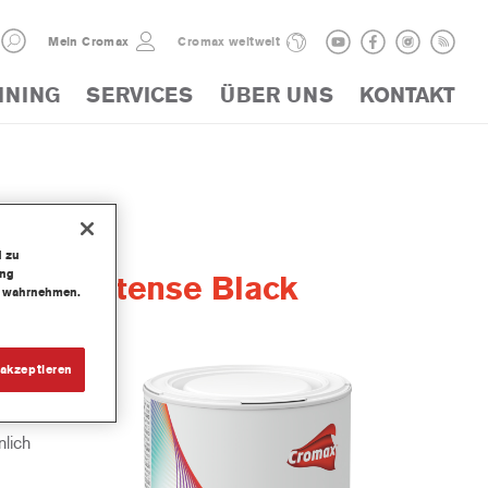
Mein Cromax
Cromax weltweit
INING
SERVICES
ÜBER UNS
KONTAKT
d zu
ung
olor Intense Black
te wahrnehmen.
akzeptieren
lich