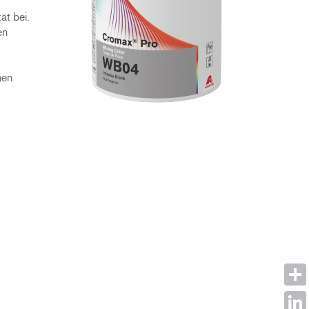
ät bei.
en
hen
Shar