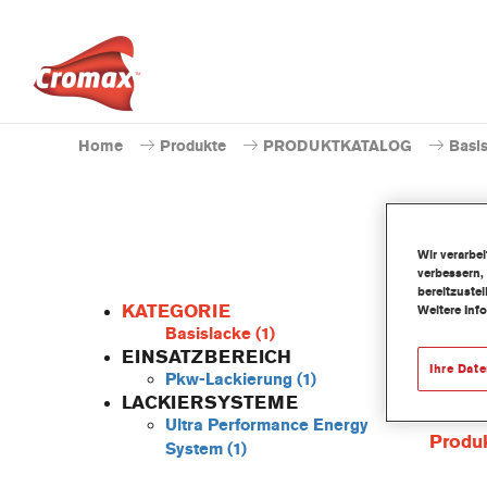
Home
Produkte
PRODUKTKATALOG
Basi
Wir verarbe
verbessern,
bereitzuste
KATEGORIE
Weitere Inf
Basislacke
(1)
EINSATZBEREICH
Ihre Dat
Pkw-Lackierung
(1)
Dieses 
LACKIERSYSTEME
Basisla
Ultra Performance Energy
Produ
System
(1)