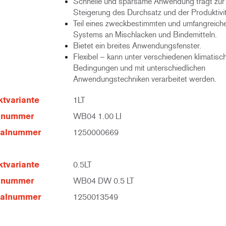
Schnelle und sparsame Anwendung trägt zur
Steigerung des Durchsatz und der Produktivit
Teil eines zweckbestimmten und umfangreich
Systems an Mischlacken und Bindemitteln.
Bietet ein breites Anwendungsfenster.
Flexibel – kann unter verschiedenen klimatisc
Bedingungen und mit unterschiedlichen
Anwendungstechniken verarbeitet werden.
tvariante
1LT
elnummer
WB04 1.00 LI
ialnummer
1250000669
tvariante
0.5LT
elnummer
WB04 DW 0.5 LT
ialnummer
1250013549