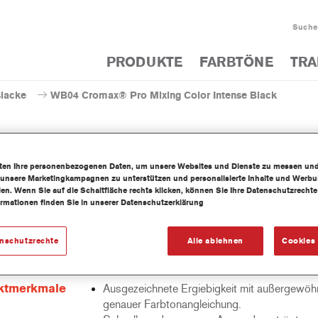
Suche
PRODUKTE
FARBTÖNE
TRA
slacke
WB04 Cromax® Pro Mixing Color Intense Black
iten Ihre personenbezogenen Daten, um unsere Websites und Dienste zu messen un
 unsere Marketingkampagnen zu unterstützen und personalisierte Inhalte und Werb
WB04 Cromax® Pro Mixing C
llen. Wenn Sie auf die Schaltfläche rechts klicken, können Sie Ihre Datenschutzrech
ormationen finden Sie in unserer Datenschutzerklärung
enschutzrechte
Alle ablehnen
Cookies 
wasserbasierte Mischlackkonzentrat ist Teil des Cromax Pro
cksystems.
ktmerkmale
Ausgezeichnete Ergiebigkeit mit außergewöhn
genauer Farbtonangleichung.