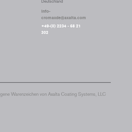
Deutschland
info-
cromaxde@axalta.com
+49-(0) 2234 - 68 21
302
agene Warenzeichen von Axalta Coating Systems, LLC