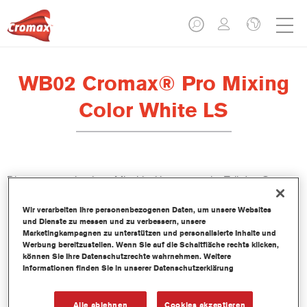
WB02 Cromax® Pro Mixing
Color White LS
Dieses wasserbasierte Mischlackkonzentrat ist Teil des Cromax
Pro Basislacksystems.
Wir verarbeiten Ihre personenbezogenen Daten, um unsere Websites
und Dienste zu messen und zu verbessern, unsere
Produktmerkmale
Marketingkampagnen zu unterstützen und personalisierte Inhalte und
Ausgezeichnete Ergiebigkeit mit außergewöhnlich genauer
Werbung bereitzustellen. Wenn Sie auf die Schaltfläche rechts klicken,
können Sie Ihre Datenschutzrechte wahrnehmen. Weitere
Farbtonangleichung.
Informationen finden Sie in unserer Datenschutzerklärung
Schnelle und sparsame Anwendung trägt zur Steigerung
des Durchsatz und der Produktivität bei.
Teil eines zweckbestimmten und umfangreichen Systems an
Alle ablehnen
Cookies akzeptieren