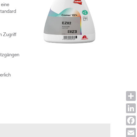
 eine
Standard
 Zugriff
itzgängen
erlich
Shar
Link
Face