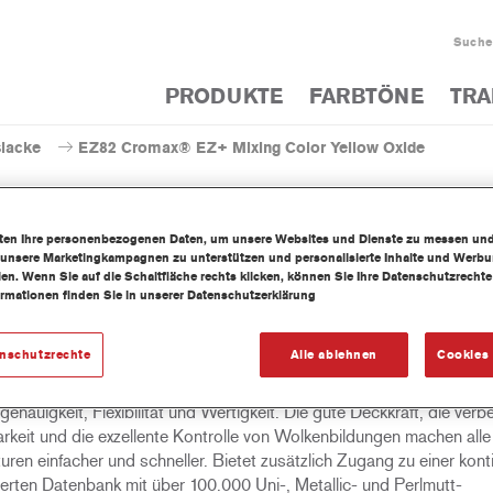
Suche
PRODUKTE
FARBTÖNE
TRA
slacke
EZ82 Cromax® EZ+ Mixing Color Yellow Oxide
iten Ihre personenbezogenen Daten, um unsere Websites und Dienste zu messen un
 unsere Marketingkampagnen zu unterstützen und personalisierte Inhalte und Werb
llen. Wenn Sie auf die Schaltfläche rechts klicken, können Sie Ihre Datenschutzrech
EZ82 Cromax® EZ+ Mixing C
ormationen finden Sie in unserer Datenschutzerklärung
enschutzrechte
Alle ablehnen
Cookies 
fach zu verwendender Nass-in-Nass-Basislack mit hervorragender
enauigkeit, Flexibilität und Wertigkeit. Die gute Deckkraft, die verb
rkeit und die exzellente Kontrolle von Wolkenbildungen machen alle
ren einfacher und schneller. Bietet zusätzlich Zugang zu einer konti
ierten Datenbank mit über 100.000 Uni-, Metallic- und Perlmutt-