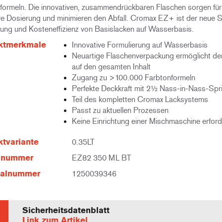
formeln. Die innovativen, zusammendrückbaren Flaschen sorgen für
e Dosierung und minimieren den Abfall. Cromax EZ+ ist der neue 
stung und Kosteneffizienz von Basislacken auf Wasserbasis.
ktmerkmale
Innovative Formulierung auf Wasserbasis
Neuartige Flaschenverpackung ermöglicht den
auf den gesamten Inhalt
Zugang zu >100.000 Farbtonformeln
Perfekte Deckkraft mit 2½ Nass-in-Nass-Spr
Teil des kompletten Cromax Lacksystems
Passt zu aktuellen Prozessen
Keine Einrichtung einer Mischmaschine erford
tvariante
0.35LT
elnummer
EZ82 350 ML BT
ialnummer
1250039346
Sicherheitsdatenblatt
Link zum Artikel