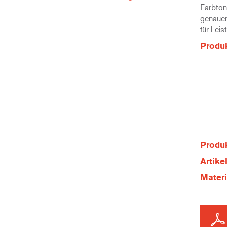
Farbton
genauer
für Lei
Produ
Produk
Artik
Mater