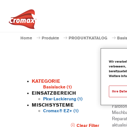
Home
Produkte
PRODUKTKATALOG
Basi
Wir verarbe
verbessern,
bereitzuste
Weitere Inf
KATEGORIE
Basislacke
(1)
Ihre Dat
EINSATZBEREICH
Pkw-Lackierung
(1)
Ein ein
MISCHSYSTEME
Farbtong
Cromax® EZ+
(1)
Mischba
Reparatu
aktualis
Clear Filter