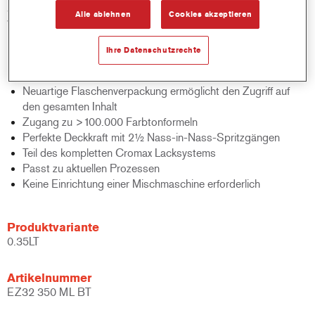
Standard für Leistung und Kosteneffizienz von Basislacken auf
Alle ablehnen
Cookies akzeptieren
Wasserbasis.
Ihre Datenschutzrechte
Produktmerkmale
Innovative Formulierung auf Wasserbasis
Neuartige Flaschenverpackung ermöglicht den Zugriff auf
den gesamten Inhalt
Zugang zu >100.000 Farbtonformeln
Perfekte Deckkraft mit 2½ Nass-in-Nass-Spritzgängen
Teil des kompletten Cromax Lacksystems
Passt zu aktuellen Prozessen
Keine Einrichtung einer Mischmaschine erforderlich
Produktvariante
0.35LT
Artikelnummer
EZ32 350 ML BT