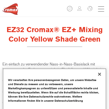
EZ32 Cromax® EZ+ Mixing
Color Yellow Shade Green
Ein einfach zu verwendender Nass-in-Nass-Basislack mit
hervorragender Farbtongenauigkeit, Flexibilität und Wertigkeit.
Die gute Deckkraft, die verbesserte Mischbarkeit und die
exzellente Kontrolle von Wolkenbildungen machen alle
Wir verarbeiten Ihre personenbezogenen Daten, um unsere Websites
und Dienste zu messen und zu verbessern, unsere
Reparaturen einfacher und schneller. Bietet zusätzlich Zugang
Marketingkampagnen zu unterstützen und personalisierte Inhalte und
zu einer kontinuierlich aktualisierten Datenbank mit über 100.000
Werbung bereitzustellen. Wenn Sie auf die Schaltfläche rechts klicken,
Uni-, Metallic- und Perlmutt-Farbtonformeln. Die innovativen,
können Sie Ihre Datenschutzrechte wahrnehmen. Weitere
Informationen finden Sie in unserer Datenschutzerklärung
zusammendrückbaren Flaschen sorgen für eine genauere
Dosierung und minimieren den Abfall. Cromax EZ+ ist der neue