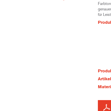
Farbton
genauer
für Lei
Produ
Produk
Artik
Mater