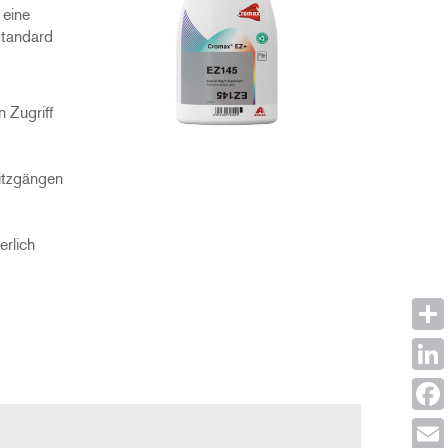
 eine
Standard
 Zugriff
itzgängen
erlich
Shar
Link
Face