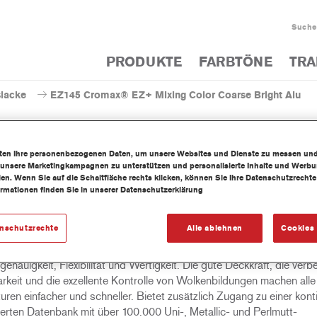
Suche
PRODUKTE
FARBTÖNE
TRA
slacke
EZ145 Cromax® EZ+ Mixing Color Coarse Bright Alu
iten Ihre personenbezogenen Daten, um unsere Websites und Dienste zu messen un
 unsere Marketingkampagnen zu unterstützen und personalisierte Inhalte und Werb
llen. Wenn Sie auf die Schaltfläche rechts klicken, können Sie Ihre Datenschutzrech
EZ145 Cromax® EZ+ Mixing Col
ormationen finden Sie in unserer Datenschutzerklärung
enschutzrechte
Alle ablehnen
Cookies 
fach zu verwendender Nass-in-Nass-Basislack mit hervorragender
enauigkeit, Flexibilität und Wertigkeit. Die gute Deckkraft, die verb
rkeit und die exzellente Kontrolle von Wolkenbildungen machen alle
ren einfacher und schneller. Bietet zusätzlich Zugang zu einer konti
ierten Datenbank mit über 100.000 Uni-, Metallic- und Perlmutt-