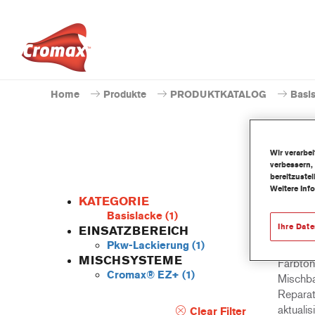
Home
Produkte
PRODUKTKATALOG
Basi
Wir verarbe
verbessern,
bereitzuste
Weitere Inf
KATEGORIE
Basislacke
(1)
Ihre Dat
EINSATZBEREICH
Pkw-Lackierung
(1)
Ein ein
MISCHSYSTEME
Farbtong
Cromax® EZ+
(1)
Mischba
Reparatu
aktualis
Clear Filter