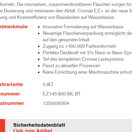
formeln. Die innovativen, zusammendrückbaren Flaschen sorgen für
e Dosierung und minimieren den Abfall. Cromax EZ+ ist der neue 
stung und Kosteneffizienz von Basislacken auf Wasserbasis.
ktmerkmale
Innovative Formulierung auf Wasserbasis
Neuartige Flaschenverpackung ermöglicht den
auf den gesamten Inhalt
Zugang zu >100.000 Farbtonformeln
Perfekte Deckkraft mit 2½ Nass-in-Nass-Spr
Teil des kompletten Cromax Lacksystems
Passt zu aktuellen Prozessen
Keine Einrichtung einer Mischmaschine erford
tvariante
0.8LT
elnummer
EZ145 800 ML BT
ialnummer
1250039304
Sicherheitsdatenblatt
Link zum Artikel