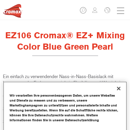
EZ106 Cromax® EZ+ Mixing
Color Blue Green Pearl
Ein einfach zu verwendender Nass-in-Nass-Basislack mit
hervorragender Farbtongenauigkeit, Flexibilität und Wertigkeit.
Die gute Deckkraft, die verbesserte Mischbarkeit und die
exzellente Kontrolle von Wolkenbildungen machen alle
Wir verarbeiten Ihre personenbezogenen Daten, um unsere Websites
und Dienste zu messen und zu verbessern, unsere
Reparaturen einfacher und schneller. Bietet zusätzlich Zugang
Marketingkampagnen zu unterstützen und personalisierte Inhalte und
zu einer kontinuierlich aktualisierten Datenbank mit über 100.000
Werbung bereitzustellen. Wenn Sie auf die Schaltfläche rechts klicken,
Uni-, Metallic- und Perlmutt-Farbtonformeln. Die innovativen,
können Sie Ihre Datenschutzrechte wahrnehmen. Weitere
Informationen finden Sie in unserer Datenschutzerklärung
zusammendrückbaren Flaschen sorgen für eine genauere
Dosierung und minimieren den Abfall. Cromax EZ+ ist der neue