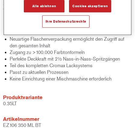
Standard für Leistung und Kosteneffizienz von Basislacken auf
Alle ablehnen
Cookies akzeptieren
Wasserbasis.
Ihre Datenschutzrechte
Produktmerkmale
Innovative Formulierung auf Wasserbasis
Neuartige Flaschenverpackung ermöglicht den Zugriff auf
den gesamten Inhalt
Zugang zu >100.000 Farbtonformeln
Perfekte Deckkraft mit 2½ Nass-in-Nass-Spritzgängen
Teil des kompletten Cromax Lacksystems
Passt zu aktuellen Prozessen
Keine Einrichtung einer Mischmaschine erforderlich
Produktvariante
0.35LT
Artikelnummer
EZ106 350 ML BT