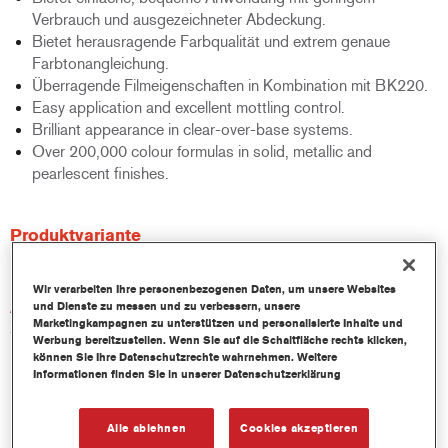
Verbrauch und ausgezeichneter Abdeckung.
Bietet herausragende Farbqualität und extrem genaue
Farbtonangleichung.
Überragende Filmeigenschaften in Kombination mit BK220.
Easy application and excellent mottling control.
Brilliant appearance in clear-over-base systems.
Over 200,000 colour formulas in solid, metallic and
pearlescent finishes.
Produktvariante
1LT
Wir verarbeiten Ihre personenbezogenen Daten, um unsere Websites
Artikelnummer
und Dienste zu messen und zu verbessern, unsere
Marketingkampagnen zu unterstützen und personalisierte Inhalte und
XB-PG1 1.00 LI
Werbung bereitzustellen. Wenn Sie auf die Schaltfläche rechts klicken,
können Sie Ihre Datenschutzrechte wahrnehmen. Weitere
Informationen finden Sie in unserer Datenschutzerklärung
Materialnummer
1250004030
Alle ablehnen
Cookies akzeptieren