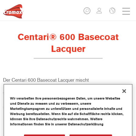
Centari® 600 Basecoat
Lacquer
Der Centari 600 Basecoat Lacquer mischt
Mischlackkonzentrate mit lösemittelhaltigen Bindemitteln und
führt zu einem Basislack, der für Märkte ohne VOC-
Wir verarbeiten Ihre personenbezogenen Daten, um unsere Websites
Bestimmungen geeignet ist. Er eignet sich für Kleinschaden-,
und Dienste zu messen und zu verbessern, unsere
sowie Teil- und Ganzreparaturen.
Marketingkampagnen zu unterstützen und personalisierte Inhalte und
Werbung bereitzustellen. Wenn Sie auf die Schaltfläche rechts klicken,
können Sie Ihre Datenschutzrechte wahrnehmen. Weitere
Produktmerkmale
Informationen finden Sie in unserer Datenschutzerklärung
Bietet einfache, bequeme und unkomplizierte Anwendung.
Bietet gute Abdeckung bei geringer Schichtstärke (10-20 µ).