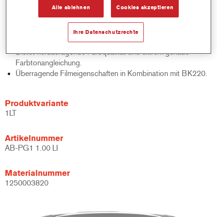
Alle ablehnen
Cookies akzeptieren
Für mehrfarbige Streifen- und Designarbeiten geeignet.
Verfügt über schnelle Lufttrocknungsoption.
Bietet außergewöhnliche Aluminiumpartikelkontrolle in
Ihre Datenschutzrechte
Metallic-Anwendungen.
Bietet herausragende Farbqualität und extrem genaue
Farbtonangleichung.
Überragende Filmeigenschaften in Kombination mit BK220.
Produktvariante
1LT
Artikelnummer
AB-PG1 1.00 LI
Materialnummer
1250003820