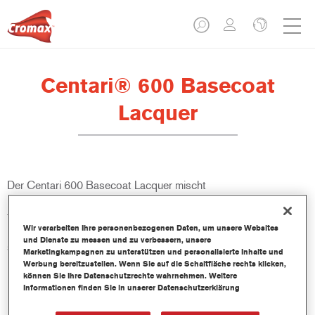
Centari® 600 Basecoat
Lacquer
Der Centari 600 Basecoat Lacquer mischt
Mischlackkonzentrate mit lösemittelhaltigen Bindemitteln und
führt zu einem Basislack, der für Märkte ohne VOC-
Wir verarbeiten Ihre personenbezogenen Daten, um unsere Websites
Bestimmungen geeignet ist. Er eignet sich für Kleinschaden-,
und Dienste zu messen und zu verbessern, unsere
sowie Teil- und Ganzreparaturen.
Marketingkampagnen zu unterstützen und personalisierte Inhalte und
Werbung bereitzustellen. Wenn Sie auf die Schaltfläche rechts klicken,
können Sie Ihre Datenschutzrechte wahrnehmen. Weitere
Produktmerkmale
Informationen finden Sie in unserer Datenschutzerklärung
Bietet einfache, bequeme und unkomplizierte Anwendung.
Bietet gute Abdeckung bei geringer Schichtstärke (10-20 µ).