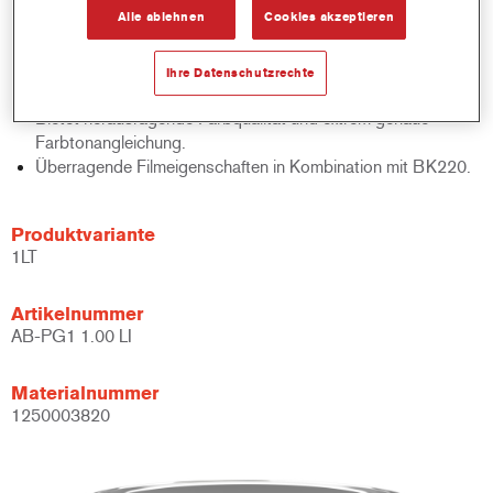
Alle ablehnen
Cookies akzeptieren
Für mehrfarbige Streifen- und Designarbeiten geeignet.
Verfügt über schnelle Lufttrocknungsoption.
Bietet außergewöhnliche Aluminiumpartikelkontrolle in
Ihre Datenschutzrechte
Metallic-Anwendungen.
Bietet herausragende Farbqualität und extrem genaue
Farbtonangleichung.
Überragende Filmeigenschaften in Kombination mit BK220.
Produktvariante
1LT
Artikelnummer
AB-PG1 1.00 LI
Materialnummer
1250003820