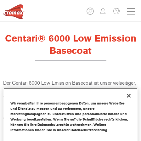
Centari® 6000 Low Emission
Basecoat
Der Centari 6000 Low Emission Basecoat ist unser vielseitiger,
anwenderfreundlicher und lösemittelhaltiger Basislack. Er
verbindet Mischlackkonzentrate mit lösemittelhaltigen
Bindemitteln, um einen Basislack für Märkte ohne VOC-
Wir verarbeiten Ihre personenbezogenen Daten, um unsere Websites
und Dienste zu messen und zu verbessern, unsere
Bestimmungen zu schaffen. Er eignet sich für Kleinschaden-,
Marketingkampagnen zu unterstützen und personalisierte Inhalte und
sowie Teil- und Ganzreparaturen.
Werbung bereitzustellen. Wenn Sie auf die Schaltfläche rechts klicken,
können Sie Ihre Datenschutzrechte wahrnehmen. Weitere
Informationen finden Sie in unserer Datenschutzerklärung
Produktmerkmale
Bietet einfache, bequeme Anwendung mit geringem