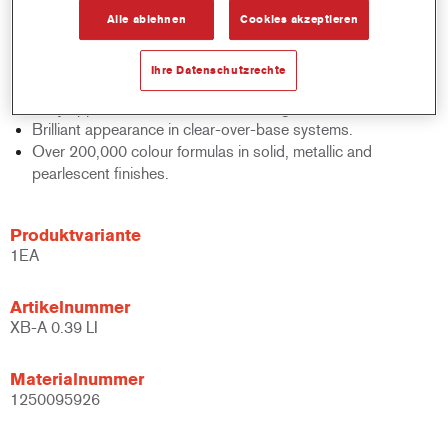
Verbrauch und ausgezeichneter Abdeckung.
Alle ablehnen
Cookies akzeptieren
Bietet herausragende Farbqualität und extrem genaue
Farbtonangleichung.
Ihre Datenschutzrechte
Überragende Filmeigenschaften in Kombination mit BK220.
Easy application and excellent mottling control.
Brilliant appearance in clear-over-base systems.
Over 200,000 colour formulas in solid, metallic and
pearlescent finishes.
Produktvariante
1EA
Artikelnummer
XB-A 0.39 LI
Materialnummer
1250095926