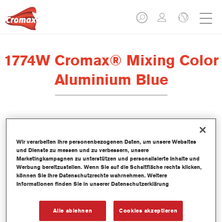
1774W Cromax® Mixing Color
Aluminium Blue
Dieses wasserbasierte Mischlackkonzentrat ist Teil des Cromax
Basislacksystems.
Wir verarbeiten Ihre personenbezogenen Daten, um unsere Websites
und Dienste zu messen und zu verbessern, unsere
Marketingkampagnen zu unterstützen und personalisierte Inhalte und
Produktmerkmale
Werbung bereitzustellen. Wenn Sie auf die Schaltfläche rechts klicken,
können Sie Ihre Datenschutzrechte wahrnehmen. Weitere
Hervorragende Farbtongenauigkeit.
Informationen finden Sie in unserer Datenschutzerklärung
Einfache Nass-in-Nass-Anwendung.
Kontinuierlich aktualisierte Datenbank mit mehr als 30.000
Uni-, Metallic- und Perleffekt-Farbtonformeln.
Alle ablehnen
Cookies akzeptieren