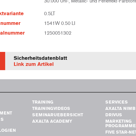
30.000 Uni-, Metallic- und Perleffekt-Farbton
tvariante
0.5LT
elnummer
1541W 0.50 LI
ialnummer
1250051302
Sicherheitsdatenblatt
Link zum Artikel
TRAINING
SERVICES
TRAININGVIDEOS
AXALTA NIM
MENT
SEMINARUEBERSICHT
DRIVUS
GS
AXALTA ACADEMY
MARKETING
PROGRAMME
LOGIEN
FIVE STAR-N