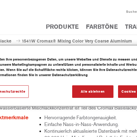
Suche
PRODUKTE
FARBTÖNE
TRA
slacke
1541W Cromax® Mixing Color Very Coarse Aluminium
iten Ihre personenbezogenen Daten, um unsere Websites und Dienste zu messen un
 unsere Marketingkampagnen zu unterstützen und personalisierte Inhalte und Werb
llen. Wenn Sie auf die Schaltfläche rechts klicken, können Sie Ihre Datenschutzrech
ormationen finden Sie in unserer Datenschutzerklärung
1541W Cromax® Mixing Color V
enschutzrechte
Alle ablehnen
Cookies 
wasserbasierte Mischlackkonzentrat ist Teil des Cromax Basislack
ktmerkmale
Hervorragende Farbtongenauigkeit.
Einfache Nass-in-Nass-Anwendung.
Kontinuierlich aktualisierte Datenbank mit meh