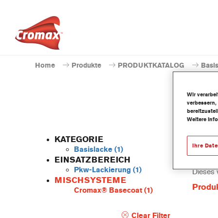
Home
Produkte
PRODUKTKATALOG
Basi
Wir verarbe
verbessern,
bereitzuste
Weitere Inf
KATEGORIE
Ihre Dat
Basislacke
(1)
EINSATZBEREICH
Pkw-Lackierung
(1)
Dieses 
MISCHSYSTEME
Produ
Cromax® Basecoat
(1)
Clear Filter