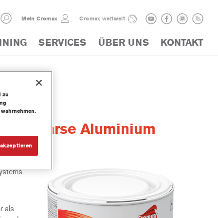
Mein Cromax
Cromax weltweit
INING
SERVICES
ÜBER UNS
KONTAKT
d zu
ung
te wahrnehmen.
ery Coarse Aluminium
akzeptieren
systems.
r als