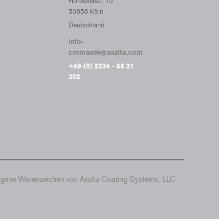
Horbellerstr. 15
50858 Köln
Deutschland
info-
cromaxde@axalta.com
+49-(0) 2234 - 68 21
302
agene Warenzeichen von Axalta Coating Systems, LLC