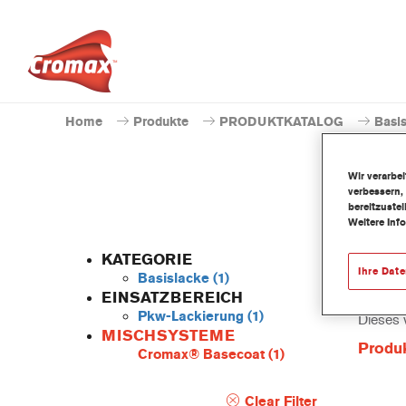
Home
Produkte
PRODUKTKATALOG
Basi
Wir verarbe
verbessern,
bereitzuste
Weitere Inf
KATEGORIE
Ihre Dat
Basislacke
(1)
EINSATZBEREICH
Pkw-Lackierung
(1)
Dieses 
MISCHSYSTEME
Produ
Cromax® Basecoat
(1)
Clear Filter