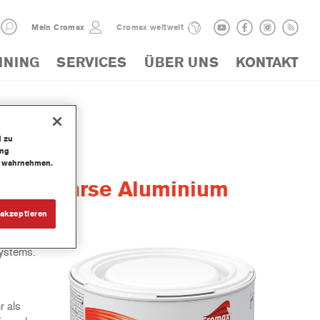
Mein Cromax
Cromax weltweit
INING
SERVICES
ÜBER UNS
KONTAKT
d zu
ung
te wahrnehmen.
ery Coarse Aluminium
akzeptieren
systems.
r als