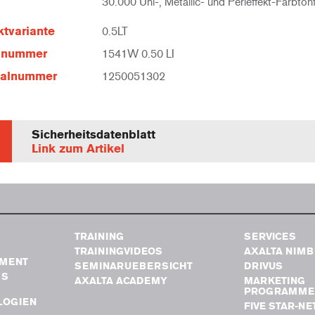
30.000 Uni-, Metallic- und Perleffekt-Farbton
tvariante
0.5LT
elnummer
1541W 0.50 LI
ialnummer
1250051302
Sicherheitsdatenblatt
Link zum Artikel
TRAINING
SERVICES
TRAININGVIDEOS
AXALTA NIM
MENT
SEMINARUEBERSICHT
DRIVUS
GS
AXALTA ACADEMY
MARKETING
PROGRAMME
LOGIEN
FIVE STAR-N