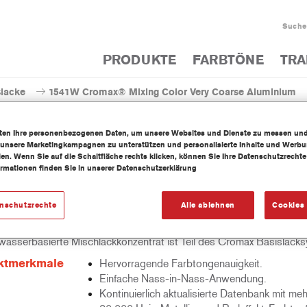
Suche
PRODUKTE
FARBTÖNE
TRA
slacke
1541W Cromax® Mixing Color Very Coarse Aluminium
iten Ihre personenbezogenen Daten, um unsere Websites und Dienste zu messen un
 unsere Marketingkampagnen zu unterstützen und personalisierte Inhalte und Werb
llen. Wenn Sie auf die Schaltfläche rechts klicken, können Sie Ihre Datenschutzrech
ormationen finden Sie in unserer Datenschutzerklärung
1541W Cromax® Mixing Color V
enschutzrechte
Alle ablehnen
Cookies 
wasserbasierte Mischlackkonzentrat ist Teil des Cromax Basislack
ktmerkmale
Hervorragende Farbtongenauigkeit.
Einfache Nass-in-Nass-Anwendung.
Kontinuierlich aktualisierte Datenbank mit meh