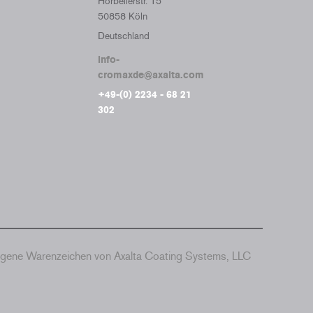
Horbellerstr. 15
50858 Köln
Deutschland
info-
cromaxde@axalta.com
+49-(0) 2234 - 68 21
302
agene Warenzeichen von Axalta Coating Systems, LLC