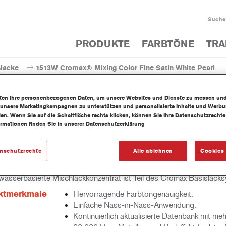
Suche
PRODUKTE
FARBTÖNE
TRA
slacke
1513W Cromax® Mixing Color Fine Satin White Pearl
iten Ihre personenbezogenen Daten, um unsere Websites und Dienste zu messen un
 unsere Marketingkampagnen zu unterstützen und personalisierte Inhalte und Werb
llen. Wenn Sie auf die Schaltfläche rechts klicken, können Sie Ihre Datenschutzrech
ormationen finden Sie in unserer Datenschutzerklärung
1513W Cromax® Mixing Color F
enschutzrechte
Alle ablehnen
Cookies 
wasserbasierte Mischlackkonzentrat ist Teil des Cromax Basislack
ktmerkmale
Hervorragende Farbtongenauigkeit.
Einfache Nass-in-Nass-Anwendung.
Kontinuierlich aktualisierte Datenbank mit meh