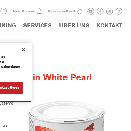
Mein Cromax
Cromax weltweit
INING
SERVICES
ÜBER UNS
KONTAKT
d zu
ung
te wahrnehmen.
ine Satin White Pearl
akzeptieren
systems.
r als