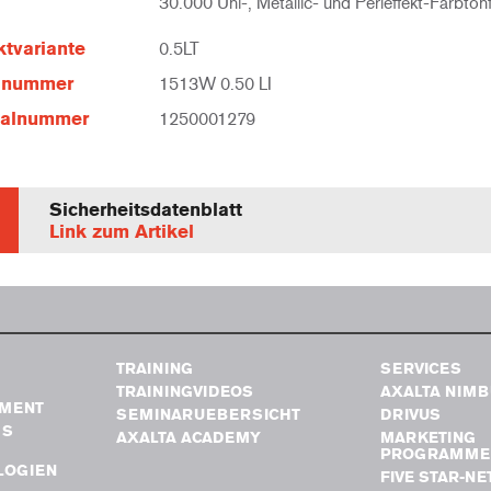
30.000 Uni-, Metallic- und Perleffekt-Farbton
tvariante
0.5LT
elnummer
1513W 0.50 LI
ialnummer
1250001279
Sicherheitsdatenblatt
Link zum Artikel
TRAINING
SERVICES
TRAININGVIDEOS
AXALTA NIM
MENT
SEMINARUEBERSICHT
DRIVUS
GS
AXALTA ACADEMY
MARKETING
PROGRAMME
LOGIEN
FIVE STAR-N