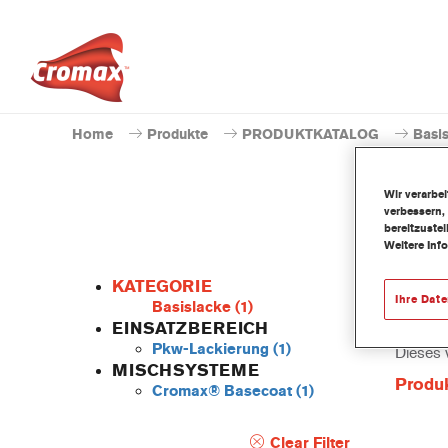
Home
Produkte
PRODUKTKATALOG
Basi
Wir verarbe
verbessern,
bereitzuste
Weitere Inf
KATEGORIE
Ihre Dat
Basislacke
(1)
EINSATZBEREICH
Pkw-Lackierung
(1)
Dieses 
MISCHSYSTEME
Produ
Cromax® Basecoat
(1)
Clear Filter