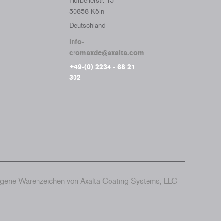
Horbellerstr. 15
50858 Köln
Deutschland
info-
cromaxde@axalta.com
+49-(0) 2234 - 68 21
302
agene Warenzeichen von Axalta Coating Systems, LLC