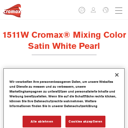
1511W Cromax® Mixing Color
Satin White Pearl
Dieses wasserbasierte Mischlackkonzentrat ist Teil des Cromax
Basislacksystems.
Wir verarbeiten Ihre personenbezogenen Daten, um unsere Websites
und Dienste zu messen und zu verbessern, unsere
Marketingkampagnen zu unterstützen und personalisierte Inhalte und
Produktmerkmale
Werbung bereitzustellen. Wenn Sie auf die Schaltfläche rechts klicken,
können Sie Ihre Datenschutzrechte wahrnehmen. Weitere
Hervorragende Farbtongenauigkeit.
Informationen finden Sie in unserer Datenschutzerklärung
Einfache Nass-in-Nass-Anwendung.
Kontinuierlich aktualisierte Datenbank mit mehr als 30.000
Uni-, Metallic- und Perleffekt-Farbtonformeln.
Alle ablehnen
Cookies akzeptieren