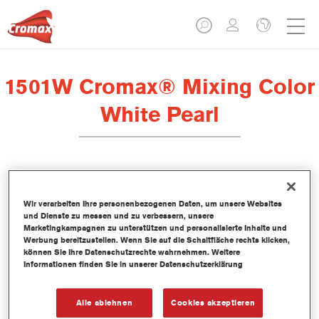
1501W Cromax® Mixing Color
White Pearl
Dieses wasserbasierte Mischlackkonzentrat ist Teil des Cromax
Basislacksystems.
Wir verarbeiten Ihre personenbezogenen Daten, um unsere Websites
und Dienste zu messen und zu verbessern, unsere
Marketingkampagnen zu unterstützen und personalisierte Inhalte und
Produktmerkmale
Werbung bereitzustellen. Wenn Sie auf die Schaltfläche rechts klicken,
können Sie Ihre Datenschutzrechte wahrnehmen. Weitere
Hervorragende Farbtongenauigkeit.
Informationen finden Sie in unserer Datenschutzerklärung
Einfache Nass-in-Nass-Anwendung.
Kontinuierlich aktualisierte Datenbank mit mehr als 30.000
Uni-, Metallic- und Perleffekt-Farbtonformeln.
Alle ablehnen
Cookies akzeptieren