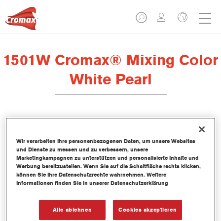
1501W Cromax® Mixing Color
White Pearl
Dieses wasserbasierte Mischlackkonzentrat ist Teil des Cromax
Basislacksystems.
Wir verarbeiten Ihre personenbezogenen Daten, um unsere Websites
und Dienste zu messen und zu verbessern, unsere
Marketingkampagnen zu unterstützen und personalisierte Inhalte und
Produktmerkmale
Werbung bereitzustellen. Wenn Sie auf die Schaltfläche rechts klicken,
können Sie Ihre Datenschutzrechte wahrnehmen. Weitere
Hervorragende Farbtongenauigkeit.
Informationen finden Sie in unserer Datenschutzerklärung
Einfache Nass-in-Nass-Anwendung.
Kontinuierlich aktualisierte Datenbank mit mehr als 30.000
Uni-, Metallic- und Perleffekt-Farbtonformeln.
Alle ablehnen
Cookies akzeptieren