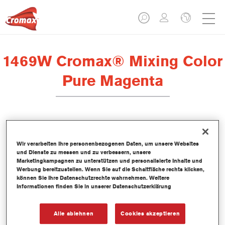
1469W Cromax® Mixing Color
Pure Magenta
Dieses wasserbasierte Mischlackkonzentrat ist Teil des Cromax
Basislacksystems.
Wir verarbeiten Ihre personenbezogenen Daten, um unsere Websites
und Dienste zu messen und zu verbessern, unsere
Marketingkampagnen zu unterstützen und personalisierte Inhalte und
Produktmerkmale
Werbung bereitzustellen. Wenn Sie auf die Schaltfläche rechts klicken,
können Sie Ihre Datenschutzrechte wahrnehmen. Weitere
Hervorragende Farbtongenauigkeit.
Informationen finden Sie in unserer Datenschutzerklärung
Einfache Nass-in-Nass-Anwendung.
Kontinuierlich aktualisierte Datenbank mit mehr als 30.000
Uni-, Metallic- und Perleffekt-Farbtonformeln.
Alle ablehnen
Cookies akzeptieren