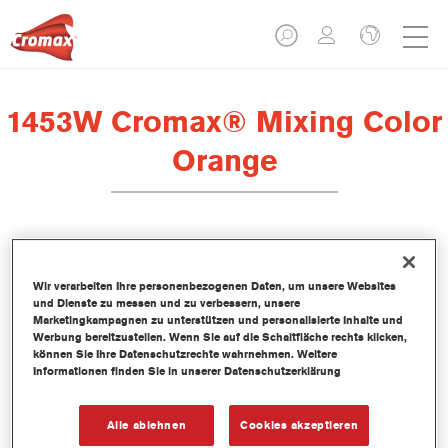
1453W Cromax® Mixing Color
Orange
Dieses wasserbasierte Mischlackkonzentrat ist Teil des Cromax
Basislacksystems.
Wir verarbeiten Ihre personenbezogenen Daten, um unsere Websites
und Dienste zu messen und zu verbessern, unsere
Marketingkampagnen zu unterstützen und personalisierte Inhalte und
Produktmerkmale
Werbung bereitzustellen. Wenn Sie auf die Schaltfläche rechts klicken,
können Sie Ihre Datenschutzrechte wahrnehmen. Weitere
Hervorragende Farbtongenauigkeit.
Informationen finden Sie in unserer Datenschutzerklärung
Einfache Nass-in-Nass-Anwendung.
Kontinuierlich aktualisierte Datenbank mit mehr als 30.000
Uni-, Metallic- und Perleffekt-Farbtonformeln.
Alle ablehnen
Cookies akzeptieren