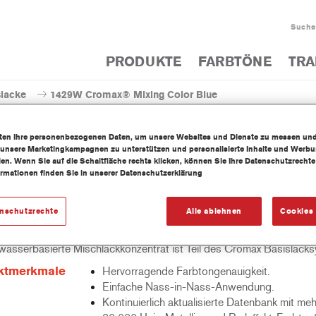
Suche
PRODUKTE
FARBTÖNE
TRA
slacke
1429W Cromax® Mixing Color Blue
iten Ihre personenbezogenen Daten, um unsere Websites und Dienste zu messen un
 unsere Marketingkampagnen zu unterstützen und personalisierte Inhalte und Werb
llen. Wenn Sie auf die Schaltfläche rechts klicken, können Sie Ihre Datenschutzrech
ormationen finden Sie in unserer Datenschutzerklärung
1429W Cromax® Mixin
enschutzrechte
Alle ablehnen
Cookies 
wasserbasierte Mischlackkonzentrat ist Teil des Cromax Basislack
ktmerkmale
Hervorragende Farbtongenauigkeit.
Einfache Nass-in-Nass-Anwendung.
Kontinuierlich aktualisierte Datenbank mit meh