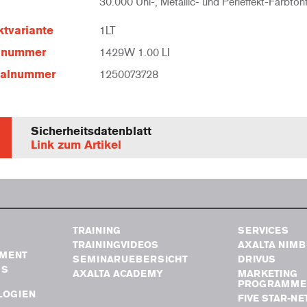
30.000 Uni-, Metallic- und Perleffekt-Farbton
tvariante
1LT
elnummer
1429W 1.00 LI
ialnummer
1250073728
Sicherheitsdatenblatt
Link zum Artikel
TRAINING
SERVICES
TRAININGVIDEOS
AXALTA NIM
MENT
SEMINARUEBERSICHT
DRIVUS
GS
AXALTA ACADEMY
MARKETING
PROGRAMME
LOGIEN
FIVE STAR-N