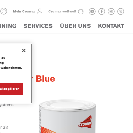
Mein Cromax
Cromax weltweit
INING
SERVICES
ÜBER UNS
KONTAKT
d zu
ung
te wahrnehmen.
g Color Blue
akzeptieren
systems.
r als