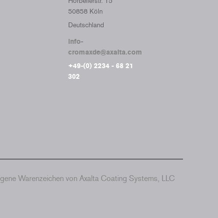
Horbellerstr. 15
50858 Köln
Deutschland
info-
cromaxde@axalta.com
+49-(0) 2234 - 68 21
302
agene Warenzeichen von Axalta Coating Systems, LLC