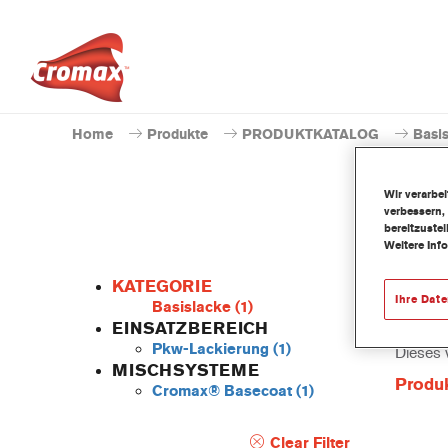
Home
Produkte
PRODUKTKATALOG
Basi
Wir verarbe
verbessern,
bereitzuste
Weitere Inf
KATEGORIE
Ihre Dat
Basislacke
(1)
EINSATZBEREICH
Pkw-Lackierung
(1)
Dieses 
MISCHSYSTEME
Produ
Cromax® Basecoat
(1)
Clear Filter