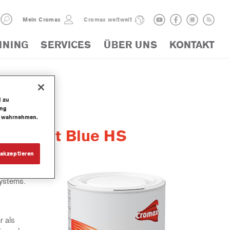
Mein Cromax
Cromax weltweit
INING
SERVICES
ÜBER UNS
KONTAKT
d zu
ung
te wahrnehmen.
lor Fast Blue HS
akzeptieren
systems.
r als