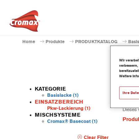
Home
Produkte
PRODUKTKATALOG
Basi
Wir verarbe
verbessern,
bereitzuste
Weitere Inf
KATEGORIE
Ihre Dat
Basislacke
(1)
EINSATZBEREICH
Pkw-Lackierung
(1)
Dieses 
MISCHSYSTEME
Produ
Cromax® Basecoat
(1)
Clear Filter