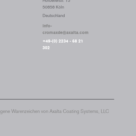
Horbellerstr. 15
50858 Köln
Deutschland
info-
cromaxde@axalta.com
+49-(0) 2234 - 68 21
302
agene Warenzeichen von Axalta Coating Systems, LLC