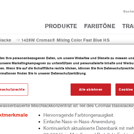
Suche
PRODUKTE
FARBTÖNE
TRA
slacke
1428W Cromax® Mixing Color Fast Blue HS
iten Ihre personenbezogenen Daten, um unsere Websites und Dienste zu messen un
 unsere Marketingkampagnen zu unterstützen und personalisierte Inhalte und Werb
llen. Wenn Sie auf die Schaltfläche rechts klicken, können Sie Ihre Datenschutzrech
ormationen finden Sie in unserer Datenschutzerklärung
1428W Cromax® Mixing Co
enschutzrechte
Alle ablehnen
Cookies 
wasserbasierte Mischlackkonzentrat ist Teil des Cromax Basislack
ktmerkmale
Hervorragende Farbtongenauigkeit.
Einfache Nass-in-Nass-Anwendung.
Kontinuierlich aktualisierte Datenbank mit meh