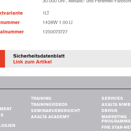
30.000 Uni-, Metallic- und Perleffekt-Farbton
tvariante
1LT
elnummer
1428W 1.00 LI
ialnummer
1250073727
Sicherheitsdatenblatt
Link zum Artikel
TRAINING
SERVICES
TRAININGVIDEOS
AXALTA NIM
MENT
SEMINARUEBERSICHT
DRIVUS
GS
AXALTA ACADEMY
MARKETING
PROGRAMME
LOGIEN
FIVE STAR-N