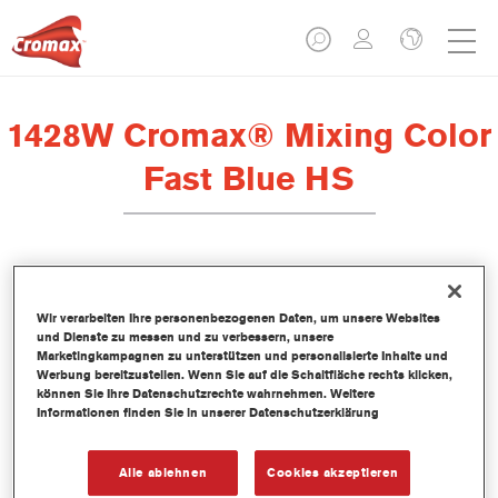
1428W Cromax® Mixing Color
Fast Blue HS
Dieses wasserbasierte Mischlackkonzentrat ist Teil des Cromax
Basislacksystems.
Wir verarbeiten Ihre personenbezogenen Daten, um unsere Websites
und Dienste zu messen und zu verbessern, unsere
Marketingkampagnen zu unterstützen und personalisierte Inhalte und
Produktmerkmale
Werbung bereitzustellen. Wenn Sie auf die Schaltfläche rechts klicken,
können Sie Ihre Datenschutzrechte wahrnehmen. Weitere
Hervorragende Farbtongenauigkeit.
Informationen finden Sie in unserer Datenschutzerklärung
Einfache Nass-in-Nass-Anwendung.
Kontinuierlich aktualisierte Datenbank mit mehr als 30.000
Uni-, Metallic- und Perleffekt-Farbtonformeln.
Alle ablehnen
Cookies akzeptieren