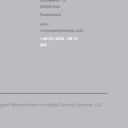
Horbellerstr. 15
50858 Köln
Deutschland
info-
cromaxde@axalta.com
+49-(0) 2234 - 68 21
302
agene Warenzeichen von Axalta Coating Systems, LLC