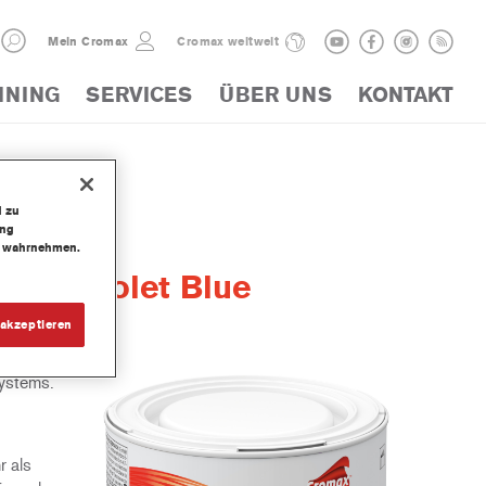
Mein Cromax
Cromax weltweit
INING
SERVICES
ÜBER UNS
KONTAKT
d zu
ung
te wahrnehmen.
lor Violet Blue
akzeptieren
systems.
r als