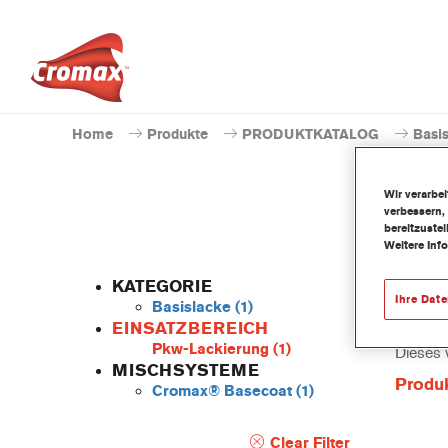
Home
Produkte
PRODUKTKATALOG
Basi
Wir verarbe
verbessern,
bereitzuste
Weitere Inf
KATEGORIE
Ihre Dat
Basislacke
(1)
EINSATZBEREICH
Pkw-Lackierung
(1)
Dieses 
MISCHSYSTEME
Produ
Cromax® Basecoat
(1)
Clear Filter