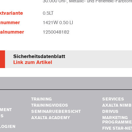
30.000 Uni-, Metallic- und Perleffekt-Farbton
tvariante
0.5LT
elnummer
1421W 0.50 LI
ialnummer
1250048182
Sicherheitsdatenblatt
Link zum Artikel
TRAINING
SERVICES
TRAININGVIDEOS
AXALTA NIM
MENT
SEMINARUEBERSICHT
DRIVUS
GS
AXALTA ACADEMY
MARKETING
PROGRAMME
LOGIEN
FIVE STAR-N