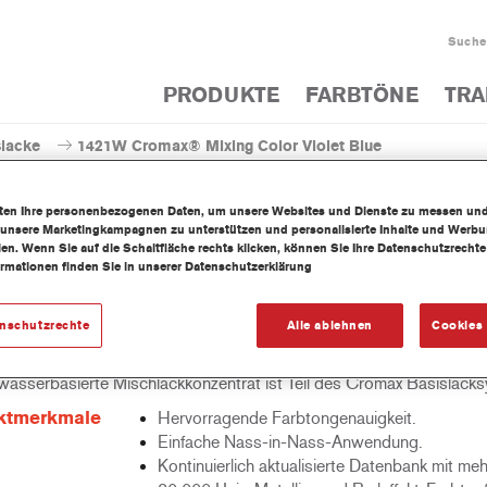
Suche
PRODUKTE
FARBTÖNE
TRA
slacke
1421W Cromax® Mixing Color Violet Blue
iten Ihre personenbezogenen Daten, um unsere Websites und Dienste zu messen un
 unsere Marketingkampagnen zu unterstützen und personalisierte Inhalte und Werb
llen. Wenn Sie auf die Schaltfläche rechts klicken, können Sie Ihre Datenschutzrech
ormationen finden Sie in unserer Datenschutzerklärung
1421W Cromax® Mixing Co
enschutzrechte
Alle ablehnen
Cookies 
wasserbasierte Mischlackkonzentrat ist Teil des Cromax Basislack
ktmerkmale
Hervorragende Farbtongenauigkeit.
Einfache Nass-in-Nass-Anwendung.
Kontinuierlich aktualisierte Datenbank mit meh