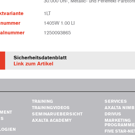
30.000 Uni-, Metallic- und Perleffekt-Farbton
tvariante
1LT
elnummer
1405W 1.00 LI
ialnummer
1250093865
Sicherheitsdatenblatt
Link zum Artikel
TRAINING
SERVICES
TRAININGVIDEOS
AXALTA NIM
MENT
SEMINARUEBERSICHT
DRIVUS
GS
AXALTA ACADEMY
MARKETING
PROGRAMME
LOGIEN
FIVE STAR-N