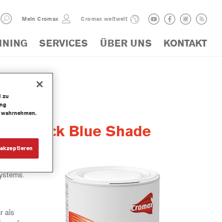
Mein Cromax
Cromax weltweit
INING
SERVICES
ÜBER UNS
KONTAKT
d zu
ung
te wahrnehmen.
Jet Black Blue Shade
akzeptieren
systems.
r als