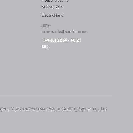
Horbellerstr. 15
50858 Köln
Deutschland
info-
cromaxde@axalta.com
+49-(0) 2234 - 68 21
302
agene Warenzeichen von Axalta Coating Systems, LLC