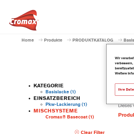
Home
Produkte
PRODUKTKATALOG
Basi
Wir verarbe
verbessern,
bereitzuste
Weitere Inf
KATEGORIE
Ihre Dat
Basislacke
(1)
EINSATZBEREICH
Pkw-Lackierung
(1)
Dieses 
MISCHSYSTEME
Produ
Cromax® Basecoat
(1)
Clear Filter