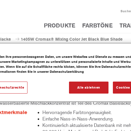
Suche
PRODUKTE
FARBTÖNE
TRA
slacke
1405W Cromax® Mixing Color Jet Black Blue Shade
iten Ihre personenbezogenen Daten, um unsere Websites und Dienste zu messen un
 unsere Marketingkampagnen zu unterstützen und personalisierte Inhalte und Werb
llen. Wenn Sie auf die Schaltfläche rechts klicken, können Sie Ihre Datenschutzrech
ormationen finden Sie in unserer Datenschutzerklärung
1405W Cromax® Mixing Color 
enschutzrechte
Alle ablehnen
Cookies 
wasserbasierte Mischlackkonzentrat ist Teil des Cromax Basislack
ktmerkmale
Hervorragende Farbtongenauigkeit.
Einfache Nass-in-Nass-Anwendung.
Kontinuierlich aktualisierte Datenbank mit meh